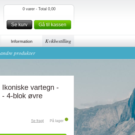
0 varer - Total 0,00
Se kurv
Gå til kassen
Kvikbestilling
Information
g andre produkter
Ikoniske vartegn -
- 4-blok øvre
Se fragt
På lager