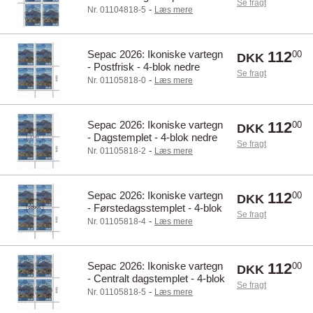
Se fragt
øvre marginal
-
Nr. 01104818-5
Læs mere
Sepac 2026: Ikoniske vartegn
112
00
DKK
- Postfrisk - 4-blok nedre
Se fragt
marginal
-
Nr. 01105818-0
Læs mere
Sepac 2026: Ikoniske vartegn
112
00
DKK
- Dagstemplet - 4-blok nedre
Se fragt
marginal
-
Nr. 01105818-2
Læs mere
Sepac 2026: Ikoniske vartegn
112
00
DKK
- Førstedagsstemplet - 4-blok
Se fragt
nedre marginal
-
Nr. 01105818-4
Læs mere
Sepac 2026: Ikoniske vartegn
112
00
DKK
- Centralt dagstemplet - 4-blok
Se fragt
nedre marginal
-
Nr. 01105818-5
Læs mere