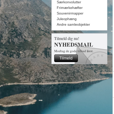
Særkonvolutter
Frimærkehæfter
Souvenirmapper
Juleophæng
Andre samleobjekter
Tilmeld dig nu!
NYHEDSMAIL
Modtag de gode tilbud først.
Tilmeld