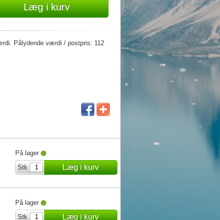
Læg i kurv
rdi. Pålydende værdi / postpris: 112
På lager
Læg i kurv
Stk
På lager
Læg i kurv
Stk