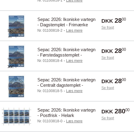
-
Nr. 01100818-1
Læs mere
Sepac 2026: Ikoniske vartegn
28
00
DKK
- Dagstemplet - Frimærke
Se fragt
-
Nr. 01100818-2
Læs mere
Sepac 2026: Ikoniske vartegn
28
00
DKK
- Førstedagsstemplet -
Se fragt
Frimærke
-
Nr. 01100818-4
Læs mere
Sepac 2026: Ikoniske vartegn
28
00
DKK
- Centralt dagstemplet -
Se fragt
Frimærke
-
Nr. 01100818-5
Læs mere
Sepac 2026: Ikoniske vartegn
280
00
DKK
- Postfrisk - Helark
Se fragt
-
Nr. 01103818-0
Læs mere