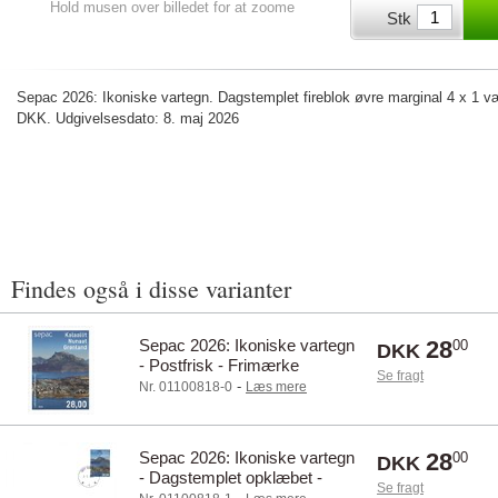
Hold musen over billedet for at zoome
Stk
Sepac 2026: Ikoniske vartegn. Dagstemplet fireblok øvre marginal 4 x 1 væ
DKK. Udgivelsesdato: 8. maj 2026
Findes også i disse varianter
Sepac 2026: Ikoniske vartegn
28
00
DKK
- Postfrisk - Frimærke
Se fragt
-
Nr. 01100818-0
Læs mere
Sepac 2026: Ikoniske vartegn
28
00
DKK
- Dagstemplet opklæbet -
Se fragt
Frimærke