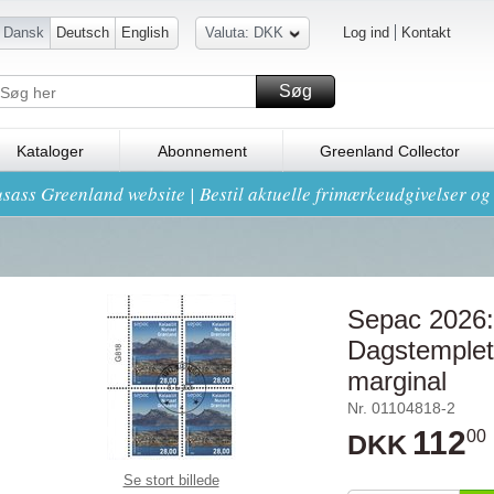
Dansk
Deutsch
English
Valuta: DKK
Log ind
Kontakt
Søg
Kataloger
Abonnement
Greenland Collector
sass Greenland website | Bestil aktuelle frimærkeudgivelser o
Sepac 2026: 
Dagstemplet 
marginal
Nr. 01104818-2
112
00
DKK
Se stort billede