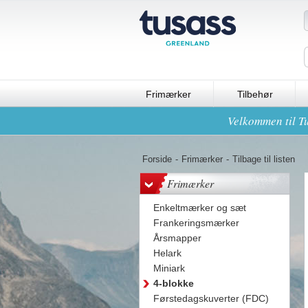
Frimærker
Tilbehør
Velkommen til Tu
Forside
-
Frimærker
-
Tilbage til listen
Frimærker
Enkeltmærker og sæt
Frankeringsmærker
Årsmapper
Helark
Miniark
4-blokke
Førstedagskuverter (FDC)