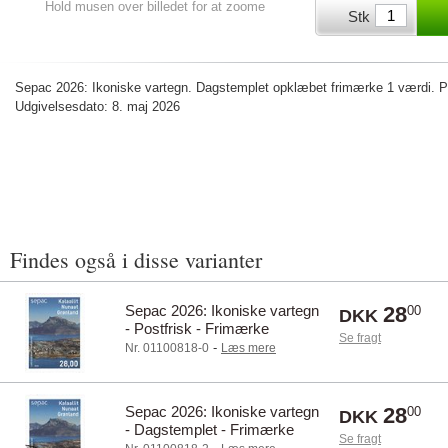
Hold musen over billedet for at zoome
Stk
Sepac 2026: Ikoniske vartegn. Dagstemplet opklæbet frimærke 1 værdi. P
Udgivelsesdato: 8. maj 2026
Findes også i disse varianter
Sepac 2026: Ikoniske vartegn
28
00
DKK
- Postfrisk - Frimærke
Se fragt
-
Nr. 01100818-0
Læs mere
Sepac 2026: Ikoniske vartegn
28
00
DKK
- Dagstemplet - Frimærke
Se fragt