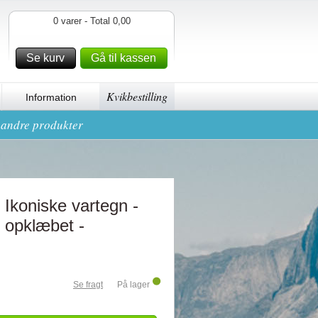
0 varer - Total 0,00
Se kurv
Gå til kassen
Kvikbestilling
Information
g andre produkter
Ikoniske vartegn -
 opklæbet -
Se fragt
På lager