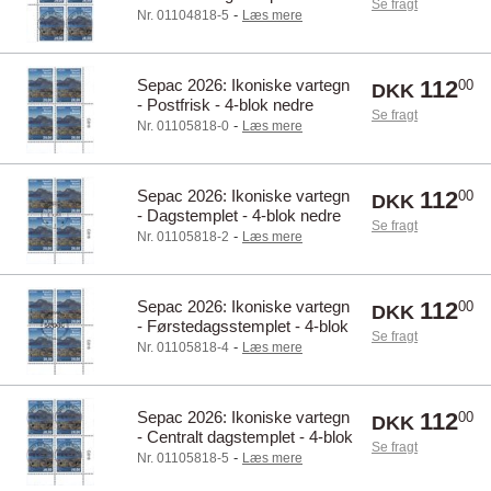
Se fragt
øvre marginal
-
Nr. 01104818-5
Læs mere
Sepac 2026: Ikoniske vartegn
112
00
DKK
- Postfrisk - 4-blok nedre
Se fragt
marginal
-
Nr. 01105818-0
Læs mere
Sepac 2026: Ikoniske vartegn
112
00
DKK
- Dagstemplet - 4-blok nedre
Se fragt
marginal
-
Nr. 01105818-2
Læs mere
Sepac 2026: Ikoniske vartegn
112
00
DKK
- Førstedagsstemplet - 4-blok
Se fragt
nedre marginal
-
Nr. 01105818-4
Læs mere
Sepac 2026: Ikoniske vartegn
112
00
DKK
- Centralt dagstemplet - 4-blok
Se fragt
nedre marginal
-
Nr. 01105818-5
Læs mere