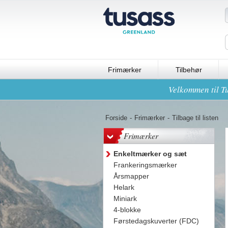
Frimærker
Tilbehør
Velkommen til Tu
Forside
-
Frimærker
-
Tilbage til listen
Frimærker
Enkeltmærker og sæt
Frankeringsmærker
Årsmapper
Helark
Miniark
4-blokke
Førstedagskuverter (FDC)