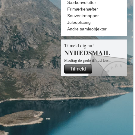
Særkonvolutter
Frimærkehæfter
Souvenirmapper
Juleophæng
Andre samleobjekter
Tilmeld dig nu!
NYHEDSMAIL
Modtag de gode tilbud først.
Tilmeld