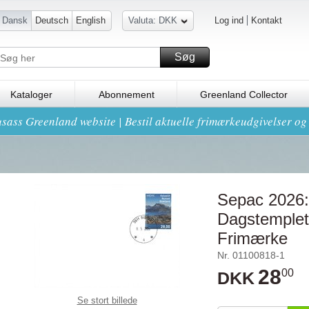
Dansk
Deutsch
English
Valuta: DKK
Log ind
Kontakt
Søg
Kataloger
Abonnement
Greenland Collector
sass Greenland website | Bestil aktuelle frimærkeudgivelser o
Sepac 2026: 
Dagstemplet
Frimærke
Nr. 01100818-1
28
00
DKK
Se stort billede