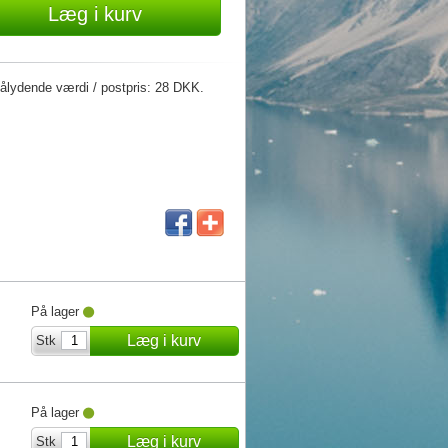
Læg i kurv
ålydende værdi / postpris: 28 DKK.
På lager
Læg i kurv
Stk
På lager
Læg i kurv
Stk