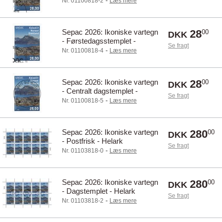
-
Nr. 01100818-2
Læs mere
Sepac 2026: Ikoniske vartegn
28
00
DKK
- Førstedagsstemplet -
Se fragt
Frimærke
-
Nr. 01100818-4
Læs mere
Sepac 2026: Ikoniske vartegn
28
00
DKK
- Centralt dagstemplet -
Se fragt
Frimærke
-
Nr. 01100818-5
Læs mere
Sepac 2026: Ikoniske vartegn
280
00
DKK
- Postfrisk - Helark
Se fragt
-
Nr. 01103818-0
Læs mere
Sepac 2026: Ikoniske vartegn
280
00
DKK
- Dagstemplet - Helark
Se fragt
-
Nr. 01103818-2
Læs mere