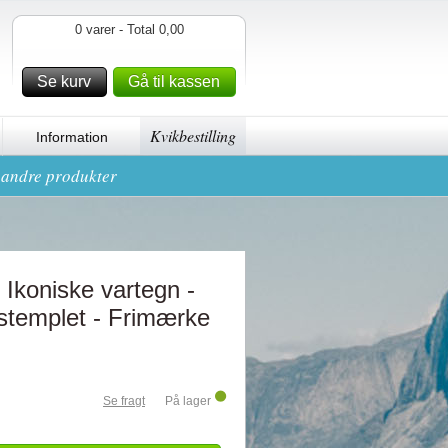
0 varer - Total 0,00
Se kurv
Gå til kassen
Kvikbestilling
Information
g andre produkter
Ikoniske vartegn -
stemplet - Frimærke
Se fragt
På lager