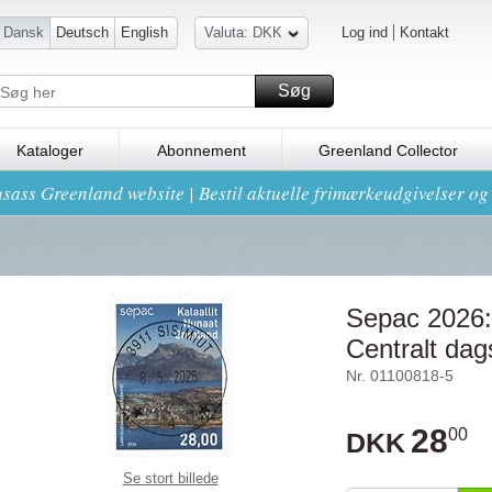
Dansk
Deutsch
English
Valuta: DKK
Log ind
Kontakt
Søg
Kataloger
Abonnement
Greenland Collector
sass Greenland website | Bestil aktuelle frimærkeudgivelser o
Sepac 2026: 
Centralt dag
Nr. 01100818-5
28
00
DKK
Se stort billede