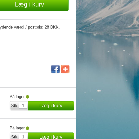
Læg i kurv
lydende værdi / postpris: 28 DKK.
På lager
Læg i kurv
Stk
På lager
Læg i kurv
Stk