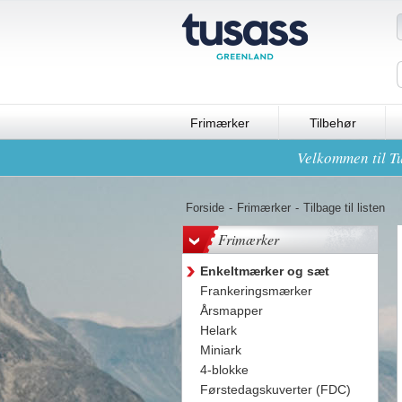
Frimærker
Tilbehør
Velkommen til Tu
Forside
-
Frimærker
-
Tilbage til listen
Frimærker
Enkeltmærker og sæt
Frankeringsmærker
Årsmapper
Helark
Miniark
4-blokke
Førstedagskuverter (FDC)