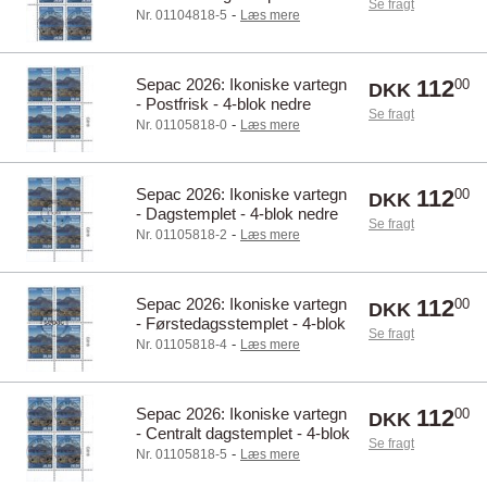
Se fragt
øvre marginal
-
Nr. 01104818-5
Læs mere
Sepac 2026: Ikoniske vartegn
112
00
DKK
- Postfrisk - 4-blok nedre
Se fragt
marginal
-
Nr. 01105818-0
Læs mere
Sepac 2026: Ikoniske vartegn
112
00
DKK
- Dagstemplet - 4-blok nedre
Se fragt
marginal
-
Nr. 01105818-2
Læs mere
Sepac 2026: Ikoniske vartegn
112
00
DKK
- Førstedagsstemplet - 4-blok
Se fragt
nedre marginal
-
Nr. 01105818-4
Læs mere
Sepac 2026: Ikoniske vartegn
112
00
DKK
- Centralt dagstemplet - 4-blok
Se fragt
nedre marginal
-
Nr. 01105818-5
Læs mere