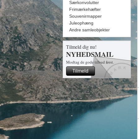
Særkonvolutter
Frimærkehæfter
Souvenirmapper
Juleophæng
Andre samleobjekter
Tilmeld dig nu!
NYHEDSMAIL
Modtag de gode tilbud først.
Tilmeld