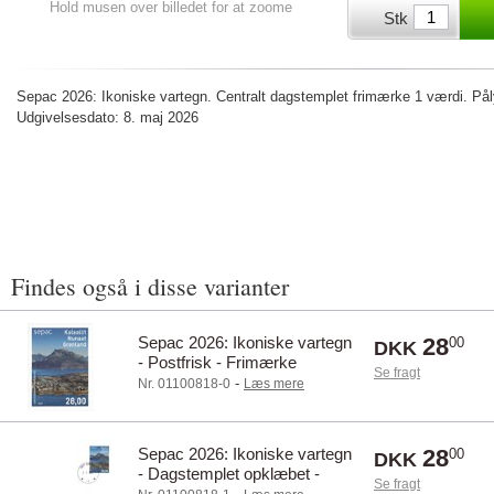
Hold musen over billedet for at zoome
Stk
Sepac 2026: Ikoniske vartegn. Centralt dagstemplet frimærke 1 værdi. På
Udgivelsesdato: 8. maj 2026
Findes også i disse varianter
Sepac 2026: Ikoniske vartegn
28
00
DKK
- Postfrisk - Frimærke
Se fragt
-
Nr. 01100818-0
Læs mere
Sepac 2026: Ikoniske vartegn
28
00
DKK
- Dagstemplet opklæbet -
Se fragt
Frimærke