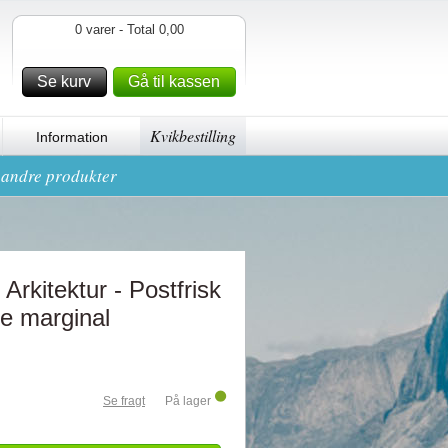
0 varer - Total 0,00
Se kurv
Gå til kassen
Kvikbestilling
Information
g andre produkter
Arkitektur - Postfrisk
re marginal
Se fragt
På lager