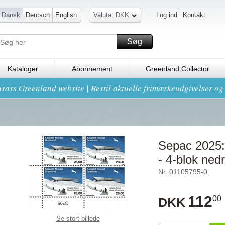
Dansk
Deutsch
English
Valuta: DKK
Log ind
Kontakt
Søg
Kataloger
Abonnement
Greenland Collector
sass Greenland website | Bestil aktuelle frimærkeudgivelser o
Sepac 2025: 
- 4-blok ned
Nr. 01105795-0
112
00
DKK
Se stort billede