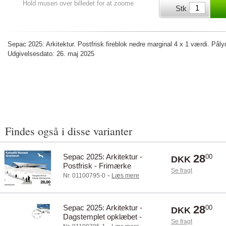
Hold musen over billedet for at zoome
Stk
Sepac 2025: Arkitektur. Postfrisk fireblok nedre marginal 4 x 1 værdi. Pål
Udgivelsesdato: 26. maj 2025
Findes også i disse varianter
Sepac 2025: Arkitektur -
28
00
DKK
Postfrisk - Frimærke
Se fragt
-
Nr. 01100795-0
Læs mere
Sepac 2025: Arkitektur -
28
00
DKK
Dagstemplet opklæbet -
Se fragt
Frimærke