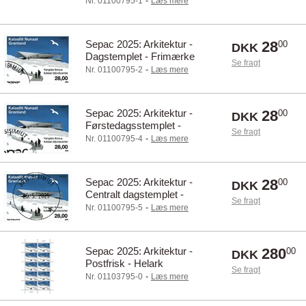
-
Nr. 01100795-1
Læs mere
Sepac 2025: Arkitektur -
28
00
DKK
Dagstemplet - Frimærke
Se fragt
-
Nr. 01100795-2
Læs mere
Sepac 2025: Arkitektur -
28
00
DKK
Førstedagsstemplet -
Se fragt
Frimærke
-
Nr. 01100795-4
Læs mere
Sepac 2025: Arkitektur -
28
00
DKK
Centralt dagstemplet -
Se fragt
Frimærke
-
Nr. 01100795-5
Læs mere
Sepac 2025: Arkitektur -
280
00
DKK
Postfrisk - Helark
Se fragt
-
Nr. 01103795-0
Læs mere