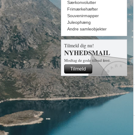
Særkonvolutter
Frimærkehæfter
Souvenirmapper
Juleophæng
Andre samleobjekter
Tilmeld dig nu!
NYHEDSMAIL
Modtag de gode tilbud først.
Tilmeld