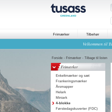
Frimærker
Tilbehør
Velkommen til Tu
Forside
-
Frimærker
-
Tilbage til listen
Frimærker
Enkeltmærker og sæt
Frankeringsmærker
Årsmapper
Helark
Miniark
4-blokke
Førstedagskuverter (FDC)