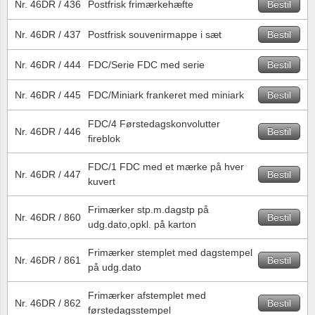
Nr. 46DR / 436
Postfrisk frimærkehæfte
Bestil
Særkonvolutter
Lupper, lamper & mikroskoper
Stålstik
Nr. 46DR / 437
Postfrisk souvenirmappe i sæt
Bestil
Frimærkehæfter
Pincetter
Nr. 46DR / 444
FDC/Serie FDC med serie
Bestil
Souvenirmapper
Tilbehør - andet
Nr. 46DR / 445
FDC/Miniark frankeret med miniark
Bestil
Juleophæng
FDC/4 Førstedagskonvolutter
Nr. 46DR / 446
Bestil
fireblok
Andre samleobjekter
FDC/1 FDC med et mærke på hver
Nr. 46DR / 447
Bestil
kuvert
Frimærker stp.m.dagstp på
Nr. 46DR / 860
Bestil
udg.dato,opkl. på karton
Frimærker stemplet med dagstempel
Nr. 46DR / 861
Bestil
på udg.dato
Frimærker afstemplet med
Nr. 46DR / 862
Bestil
førstedagsstempel