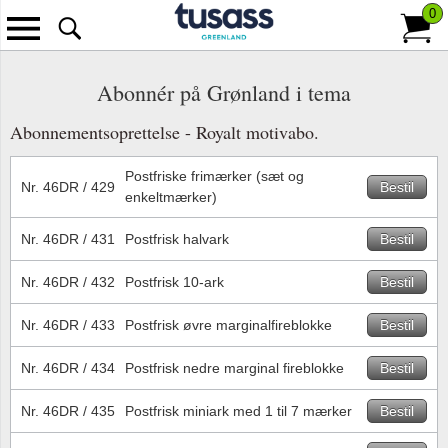
0
Tilbage
Se alle Frimærker
Se alle Tilbehør
Se alle Kataloger
Se alle Abonnement
Se alle Information
Se all
Se alle
Se alle
Abonnér på Grønland i tema
Enkeltmærker og sæt
Album
Ældre frimærke- og møntkatalog
Abonnér på Grønland
Om Tusass Greenland
Grønla
Natur
Betalin
Abonnementsoprettelse - Royalt motivabo.
Frankeringsmærker
Lommer og indstikskort
Nye frimærke- og møntkataloger
Abonnér på Grønland i tema
Tilmeld nyhedsmail
Kunst
Fragt o
Postfriske frimærker (sæt og
Nr. 46DR / 429
Bestil
enkeltmærker)
Årsmapper
Indstiksbøger
Bøger
Handelsbetingelser
Videns
Leverin
Nr. 46DR / 431
Postfrisk halvark
Bestil
Miniark
Fortryksalbum
Frimærkeprogram 2026
Europa
Persond
Nr. 46DR / 432
Postfrisk 10-ark
Bestil
Helark
Fortryksblade
Stempler
Royalt
Nr. 46DR / 433
Postfrisk øvre marginalfireblokke
Bestil
4-blokke
Blanko albumblade
Postnumre
Transpo
Nr. 46DR / 434
Postfrisk nedre marginal fireblokke
Bestil
Førstedagskuverter (FDC)
Klemlommer
Portotakster 2026
Jubilæ
Nr. 46DR / 435
Postfrisk miniark med 1 til 7 mærker
Bestil