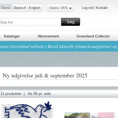
Dansk
Deutsch
English
Valuta: DKK
Log ind
Kontakt
Søg
Kataloger
Abonnement
Greenland Collector
sass Greenland website | Bestil aktuelle frimærkeudgivelser o
Ny udgivelse juli & september 2025
11 produkter |
Vis 96 pr. side