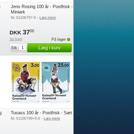
-
Jens Rosing 100 år - Postfrisk -
Miniark
-
Nr. 01106797-0
Læs mere
37
00
DKK
Se fragt
På lager
Læg i kurv
Stk
g
Tusass 100 år - Postfrisk - Sæt
-
Nr. 01100799+0-0
Læs mere