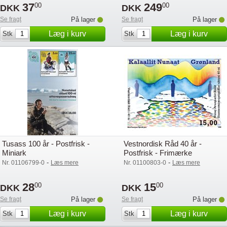
37
249
00
00
DKK
DKK
Se fragt
På lager
Se fragt
På lager
Læg i kurv
Læg i kurv
Stk
Stk
Tusass 100 år - Postfrisk -
Vestnordisk Råd 40 år -
Miniark
Postfrisk - Frimærke
-
-
Nr. 01106799-0
Læs mere
Nr. 01100803-0
Læs mere
28
15
00
00
DKK
DKK
Se fragt
På lager
Se fragt
På lager
Læg i kurv
Læg i kurv
Stk
Stk