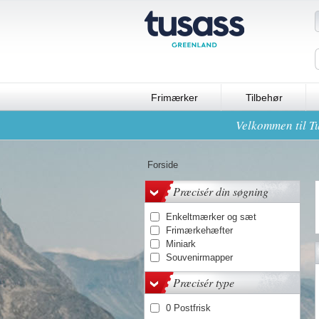
Frimærker
Tilbehør
Velkommen til Tu
Forside
Præcisér din søgning
Enkeltmærker og sæt
Frimærkehæfter
Miniark
Souvenirmapper
Præcisér type
0 Postfrisk