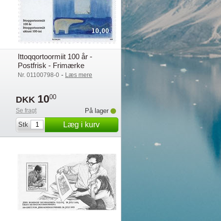
Ittoqqortoormiit 100 år -
Postfrisk - Frimærke
-
Nr. 01100798-0
Læs mere
10
00
DKK
Se fragt
På lager
Læg i kurv
Stk