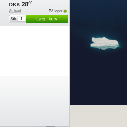
28
00
DKK
Se fragt
På lager
Læg i kurv
Stk