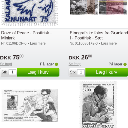
Dove of Peace - Postfrisk -
Etnografiske fotos fra Grønland
Miniark
I - Postfrisk - Sæt
-
-
Nr. 01106DOP-0
Læs mere
Nr. 01100801+2-0
Læs mere
75
26
00
00
DKK
DKK
Se fragt
På lager
Se fragt
På lager
Læg i kurv
Læg i kurv
Stk
Stk