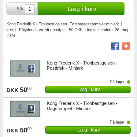
Særkonvolutter
Lupper, lamper & mikroskoper
Stålstik
Læg i kurv
Stk
Frimærkehæfter
Pincetter
Kong Frederik X - Tronbestigelsen. Førstedagsstemplet miniark 1
værdi. Pålydende værdi / postpris: 50 DKK. Udgivelsesdato: 26. maj
Souvenirmapper
Tilbehør - andet
2024
Juleophæng
Andre samleobjekter
Kong Frederik X - Tronbestigelsen -
Postfrisk - Miniark
På lager
50
00
Læg i kurv
DKK
Kong Frederik X - Tronbestigelsen -
Dagstemplet - Miniark
På lager
50
00
Læg i kurv
DKK