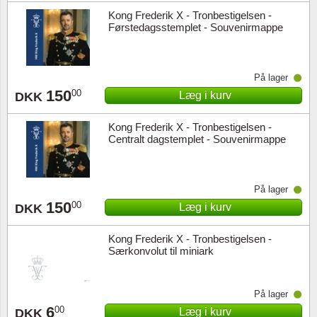
Kong Frederik X - Tronbestigelsen -
Førstedagsstemplet - Souvenirmappe
På lager
150
00
Læg i kurv
DKK
Kong Frederik X - Tronbestigelsen -
Centralt dagstemplet - Souvenirmappe
På lager
150
00
Læg i kurv
DKK
Kong Frederik X - Tronbestigelsen -
Særkonvolut til miniark
På lager
6
00
Læg i kurv
DKK