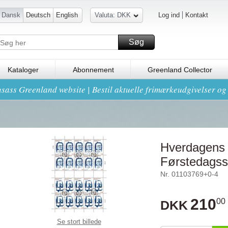
Dansk
Deutsch
English
Valuta: DKK
Log ind
Kontakt
Søg
Kataloger
Abonnement
Greenland Collector
sass Greenland website | Bestil aktuelle frimærkeudgivelser o
Hverdagens h
Førstedagss
Nr. 01103769+0-4
210
00
DKK
Se stort billede