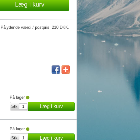
Læg i kurv
. Pålydende værdi / postpris: 210 DKK.
På lager
Læg i kurv
Stk
På lager
Læg i kurv
Stk