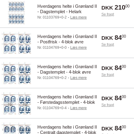
Hverdagens helte i Grønland II
210
00
DKK
- Dagstemplet - Helark
Se fragt
-
Nr. 01103769+0-2
Læs mere
Hverdagens helte i Grønland II
84
00
DKK
- Postfrisk - 4-blok øvre
Se fragt
marginal
-
Nr. 01104769+0-0
Læs mere
Hverdagens helte i Grønland II
84
00
DKK
- Dagstemplet - 4-blok øvre
Se fragt
marginal
-
Nr. 01104769+0-2
Læs mere
Hverdagens helte i Grønland II
84
00
DKK
- Førstedagsstemplet - 4-blok
Se fragt
øvre marginal
-
Nr. 01104769+0-4
Læs mere
Hverdagens helte i Grønland II
84
00
DKK
- Centralt dagstemplet - 4-blok