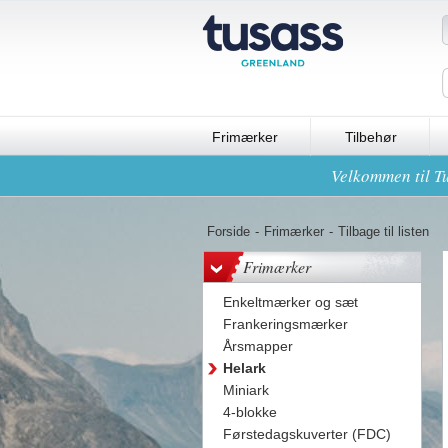
Frimærker
Tilbehør
Velkommen til Tu
Forside
-
Frimærker
-
Tilbage til listen
Frimærker
Enkeltmærker og sæt
Frankeringsmærker
Årsmapper
Helark
Miniark
4-blokke
Førstedagskuverter (FDC)