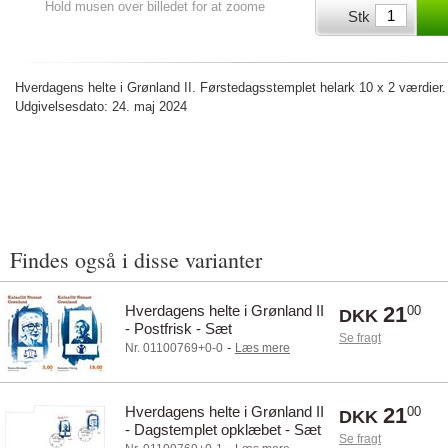
Hold musen over billedet for at zoome
Stk
Hverdagens helte i Grønland II. Førstedagsstemplet helark 10 x 2 værdier
Udgivelsesdato: 24. maj 2024
Findes også i disse varianter
Hverdagens helte i Grønland II
21
00
DKK
- Postfrisk - Sæt
Se fragt
-
Nr. 01100769+0-0
Læs mere
Hverdagens helte i Grønland II
21
00
DKK
- Dagstemplet opklæbet - Sæt
Se fragt