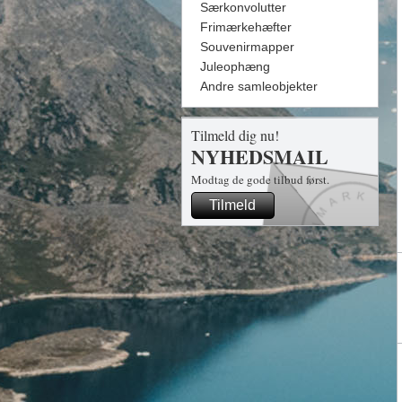
Særkonvolutter
Frimærkehæfter
Souvenirmapper
Juleophæng
Andre samleobjekter
Tilmeld dig nu!
NYHEDSMAIL
Modtag de gode tilbud først.
Tilmeld