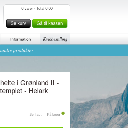
0 varer - Total 0,00
Se kurv
Gå til kassen
Kvikbestilling
Information
g andre produkter
elte i Grønland II -
templet - Helark
Se fragt
På lager