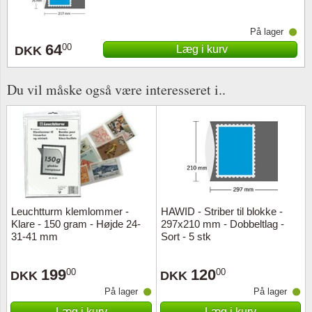
På lager
64
00
Læg i kurv
DKK
Du vil måske også være interesseret i..
Leuchtturm klemlommer -
HAWID - Striber til blokke -
Klare - 150 gram - Højde 24-
297x210 mm - Dobbeltlag -
31-41 mm
Sort - 5 stk
199
120
00
00
DKK
DKK
På lager
På lager
Læg i kurv
Læg i kurv