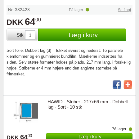
Særkonvolutter
Lupper, lamper & mikroskoper
Stålstik
Nr. 332423
På lager
Se fragt
Frimærkehæfter
Pincetter
64
00
DKK
Souvenirmapper
Tilbehør - andet
Læg i kurv
Stk
Juleophæng
Sort folie. Dobbelt lag (d) = lukket øverst og nederst: To parallele
klemlommer og en gummieret bundfilm. Mærkerne indsættes fra
Andre samleobjekter
siden. Selv større formater holdes på plads. 217 mm lang, i forskellig
højde. Striberne er 4 mm højere end den angivne størrelse på
frimærket.
HAWID - Striber - 217x66 mm - Dobbelt
lag - Sort - 10 stk
På lager
64
00
Læg i kurv
DKK