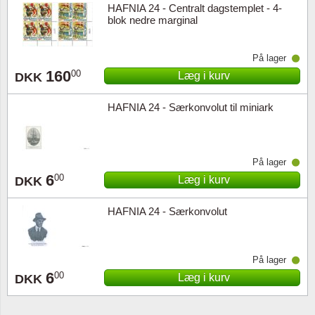
HAFNIA 24 - Centralt dagstemplet - 4-
blok nedre marginal
På lager
160
00
Læg i kurv
DKK
HAFNIA 24 - Særkonvolut til miniark
På lager
6
00
Læg i kurv
DKK
HAFNIA 24 - Særkonvolut
På lager
6
00
Læg i kurv
DKK