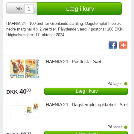
Særkonvolutter
Lupper, lamper & mikroskoper
Stålstik
Læg i kurv
Stk
Frimærkehæfter
Pincetter
HAFNIA 24 - 100-året for Grønlands samling. Dagstemplet fireblok
nedre marginal 4 x 2 værdier. Pålydende værdi / postpris: 160 DKK.
Souvenirmapper
Tilbehør - andet
Udgivelsesdato: 17. oktober 2024
Juleophæng
Andre samleobjekter
HAFNIA 24 - Postfrisk - Sæt
På lager
40
00
Læg i kurv
DKK
HAFNIA 24 - Dagstemplet opklæbet - Sæt
På lager
00