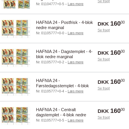
Se fragt
marginal
-
Nr. 01104777+0-5
Læs mere
HAFNIA 24 - Postfrisk - 4-blok
160
00
DKK
nedre marginal
Se fragt
-
Nr. 01105777+0-0
Læs mere
HAFNIA 24 - Dagstemplet - 4-
160
00
DKK
blok nedre marginal
Se fragt
-
Nr. 01105777+0-2
Læs mere
HAFNIA 24 -
160
00
DKK
Førstedagsstemplet - 4-blok
Se fragt
nedre marginal
-
Nr. 01105777+0-4
Læs mere
HAFNIA 24 - Centralt
160
00
DKK
dagstemplet - 4-blok nedre
Se fragt
marginal
-
Nr. 01105777+0-5
Læs mere