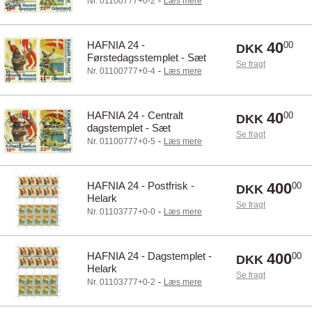
-
Nr. 01100777+0-2
Læs mere
HAFNIA 24 -
40
00
DKK
Førstedagsstemplet - Sæt
Se fragt
-
Nr. 01100777+0-4
Læs mere
HAFNIA 24 - Centralt
40
00
DKK
dagstemplet - Sæt
Se fragt
-
Nr. 01100777+0-5
Læs mere
HAFNIA 24 - Postfrisk -
400
00
DKK
Helark
Se fragt
-
Nr. 01103777+0-0
Læs mere
HAFNIA 24 - Dagstemplet -
400
00
DKK
Helark
Se fragt
-
Nr. 01103777+0-2
Læs mere