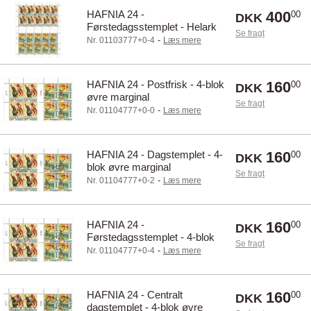
HAFNIA 24 -
400
00
DKK
Førstedagsstemplet - Helark
Se fragt
-
Nr. 01103777+0-4
Læs mere
HAFNIA 24 - Postfrisk - 4-blok
160
00
DKK
øvre marginal
Se fragt
-
Nr. 01104777+0-0
Læs mere
HAFNIA 24 - Dagstemplet - 4-
160
00
DKK
blok øvre marginal
Se fragt
-
Nr. 01104777+0-2
Læs mere
HAFNIA 24 -
160
00
DKK
Førstedagsstemplet - 4-blok
Se fragt
øvre marginal
-
Nr. 01104777+0-4
Læs mere
HAFNIA 24 - Centralt
160
00
DKK
dagstemplet - 4-blok øvre