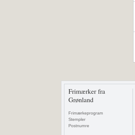
Frimærker fra
Grønland
Frimærkeprogram
Stempler
Postnumre
Bestil grønlandske frimærker