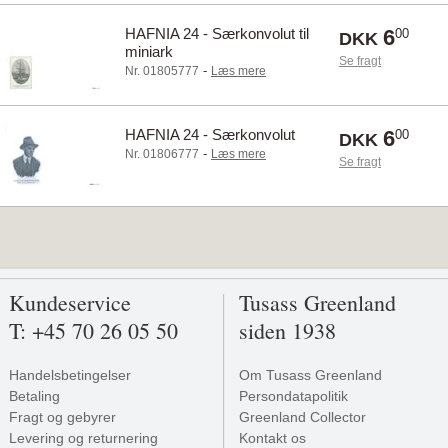
HAFNIA 24 - Særkonvolut til
6
00
DKK
miniark
Se fragt
-
Nr. 01805777
Læs mere
HAFNIA 24 - Særkonvolut
6
00
DKK
-
Nr. 01806777
Læs mere
Se fragt
Kundeservice
Tusass Greenland
T: +45 70 26 05 50
siden 1938
Handelsbetingelser
Om Tusass Greenland
Betaling
Persondatapolitik
Fragt og gebyrer
Greenland Collector
Levering og returnering
Kontakt os