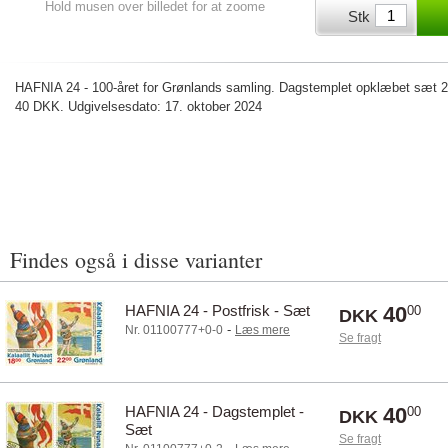
Hold musen over billedet for at zoome
Stk
HAFNIA 24 - 100-året for Grønlands samling. Dagstemplet opklæbet sæt 2 
40 DKK. Udgivelsesdato: 17. oktober 2024
Findes også i disse varianter
HAFNIA 24 - Postfrisk - Sæt
40
00
DKK
-
Nr. 01100777+0-0
Læs mere
Se fragt
HAFNIA 24 - Dagstemplet -
40
00
DKK
Sæt
Se fragt