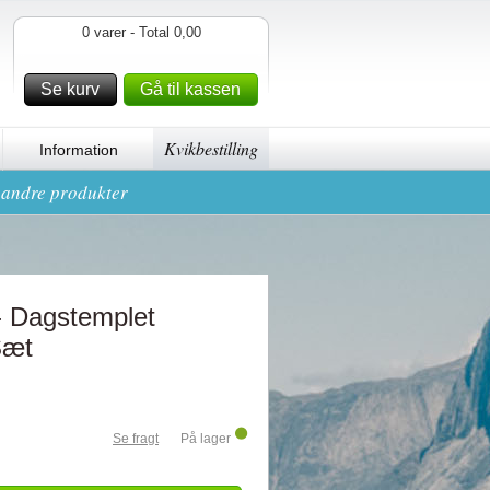
0 varer - Total 0,00
Se kurv
Gå til kassen
Kvikbestilling
Information
g andre produkter
 Dagstemplet
Sæt
Se fragt
På lager