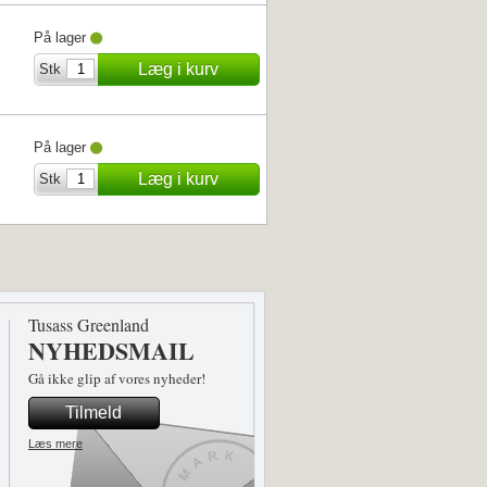
På lager
Læg i kurv
Stk
På lager
Læg i kurv
Stk
Tusass Greenland
NYHEDSMAIL
Gå ikke glip af vores nyheder!
Tilmeld
Læs mere