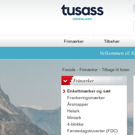
Frimærker
Tilbehør
Velkommen til Tu
Forside
-
Frimærker
-
Tilbage til listen
Frimærker
Enkeltmærker og sæt
Frankeringsmærker
Årsmapper
Helark
Miniark
4-blokke
Førstedagskuverter (FDC)