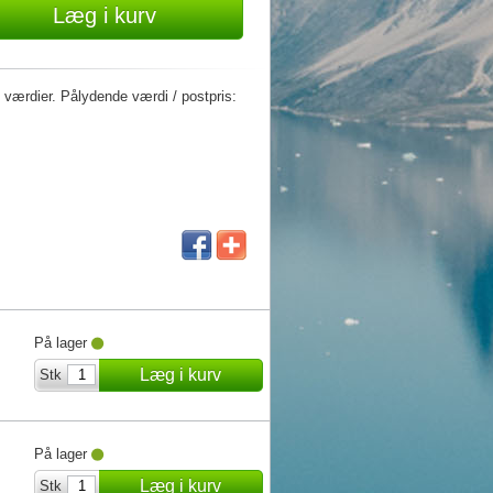
Læg i kurv
værdier. Pålydende værdi / postpris:
På lager
Læg i kurv
Stk
På lager
Læg i kurv
Stk