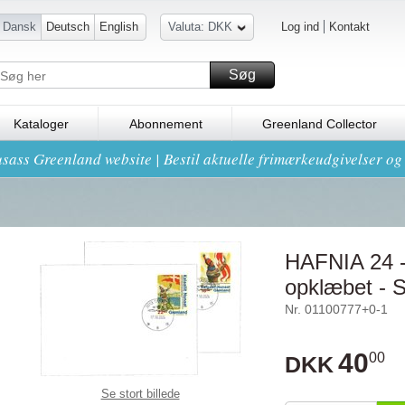
Dansk
Deutsch
English
Valuta: DKK
Log ind
Kontakt
Søg
Kataloger
Abonnement
Greenland Collector
sass Greenland website | Bestil aktuelle frimærkeudgivelser o
HAFNIA 24 -
opklæbet - 
Nr. 01100777+0-1
40
00
DKK
Se stort billede