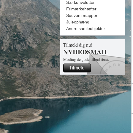
Særkonvolutter
Frimærkehæfter
Souvenirmapper
Juleophæng
Andre samleobjekter
Tilmeld dig nu!
NYHEDSMAIL
Modtag de gode tilbud først.
Tilmeld