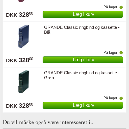
På lager
328
00
Læg i kurv
DKK
GRANDE Classic ringbind og kassette -
Blå
På lager
328
00
Læg i kurv
DKK
GRANDE Classic ringbind og kassette -
Grøn
På lager
328
00
Læg i kurv
DKK
Du vil måske også være interesseret i..