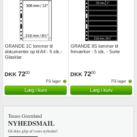
GRANDE 1C lommer til
GRANDE 8S lommer til
dokumenter op til A4 - 5 stk.-
frimærker - 5 stk. - Sorte
Glasklar
72
72
00
00
DKK
DKK
På lager
På lager
Læg i kurv
Læg i kurv
Tusass Greenland
NYHEDSMAIL
Gå ikke glip af vores nyheder!