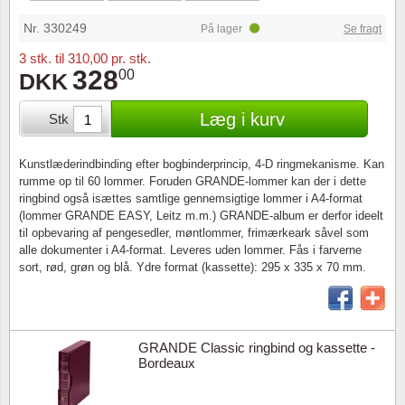
Særkonvolutter
Lupper, lamper & mikroskoper
Stålstik
Nr. 330249
På lager
Se fragt
Frimærkehæfter
Pincetter
3 stk. til 310,00 pr. stk.
328
00
DKK
Souvenirmapper
Tilbehør - andet
Læg i kurv
Stk
Juleophæng
Kunstlæderindbinding efter bogbinderprincip, 4-D ringmekanisme. Kan
Andre samleobjekter
rumme op til 60 lommer. Foruden GRANDE-lommer kan der i dette
ringbind også isættes samtlige gennemsigtige lommer i A4-format
(lommer GRANDE EASY, Leitz m.m.) GRANDE-album er derfor ideelt
til opbevaring af pengesedler, møntlommer, frimærkeark såvel som
alle dokumenter i A4-format. Leveres uden lommer. Fås i farverne
sort, rød, grøn og blå. Ydre format (kassette): 295 x 335 x 70 mm.
GRANDE Classic ringbind og kassette -
Bordeaux