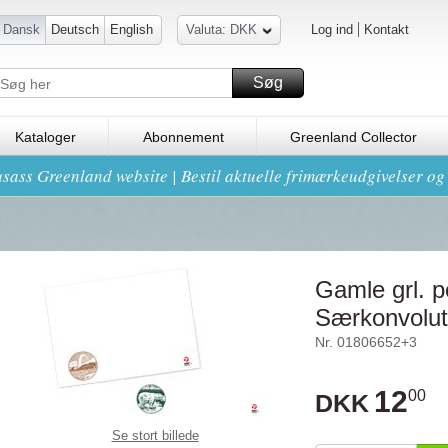
Dansk
Deutsch
English
Valuta: DKK
Log ind
Kontakt
Søg
Kataloger
Abonnement
Greenland Collector
sass Greenland website | Bestil aktuelle frimærkeudgivelser o
Gamle grl. p
Særkonvolut
Nr. 01806652+3
12
00
DKK
Se stort billede