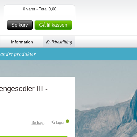
0 varer - Total 0,00
Se kurv
Gå til kassen
Kvikbestilling
Information
g andre produkter
engesedler III -
Se fragt
På lager