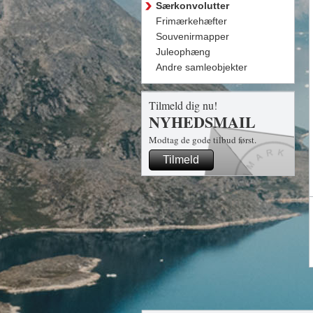
Særkonvolutter
Frimærkehæfter
Souvenirmapper
Juleophæng
Andre samleobjekter
Tilmeld dig nu!
NYHEDSMAIL
Modtag de gode tilbud først.
Tilmeld