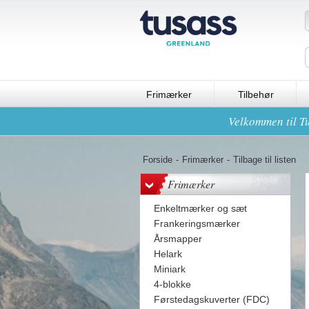
Frimærker
Tilbehør
Velkommen til Tu
Forside
-
Frimærker
-
Tilbage til listen
Frimærker
Enkeltmærker og sæt
Frankeringsmærker
Årsmapper
Helark
Miniark
4-blokke
Førstedagskuverter (FDC)