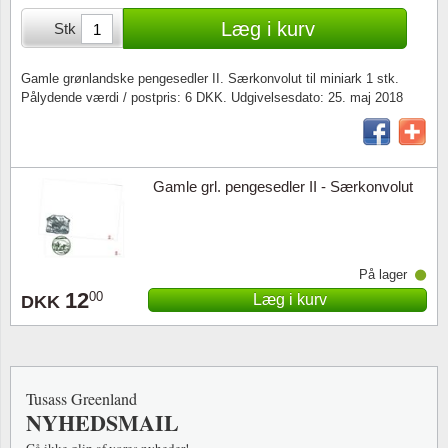
Særkonvolutter
Lupper, lamper & mikroskoper
Stålstik
Læg i kurv
Stk
Frimærkehæfter
Pincetter
Gamle grønlandske pengesedler II. Særkonvolut til miniark 1 stk.
Pålydende værdi / postpris: 6 DKK. Udgivelsesdato: 25. maj 2018
Souvenirmapper
Tilbehør - andet
Juleophæng
Gamle grl. pengesedler II - Særkonvolut
Andre samleobjekter
På lager
12
00
Læg i kurv
DKK
Tusass Greenland
NYHEDSMAIL
Gå ikke glip af vores nyheder!