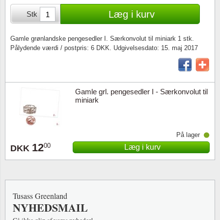
Særkonvolutter
Lupper, lamper & mikroskoper
Stålstik
Læg i kurv
Stk
Frimærkehæfter
Pincetter
Gamle grønlandske pengesedler I. Særkonvolut til miniark 1 stk.
Pålydende værdi / postpris: 6 DKK. Udgivelsesdato: 15. maj 2017
Souvenirmapper
Tilbehør - andet
Juleophæng
Gamle grl. pengesedler I - Særkonvolut til
Andre samleobjekter
miniark
På lager
12
00
Læg i kurv
DKK
Tusass Greenland
NYHEDSMAIL
Gå ikke glip af vores nyheder!