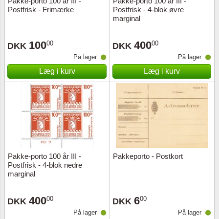
Pakke-porto 100 år III -
Pakke-porto 100 år III -
Postfrisk - Frimærke
Postfrisk - 4-blok øvre
marginal
100
400
00
00
DKK
DKK
På lager
På lager
Læg i kurv
Læg i kurv
Pakke-porto 100 år III -
Pakkeporto - Postkort
Postfrisk - 4-blok nedre
marginal
400
6
00
00
DKK
DKK
På lager
På lager