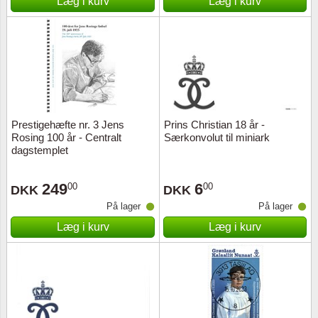
Læg i kurv
Læg i kurv
Prestigehæfte nr. 3 Jens
Prins Christian 18 år -
Rosing 100 år - Centralt
Særkonvolut til miniark
dagstemplet
249
6
00
00
DKK
DKK
På lager
På lager
Læg i kurv
Læg i kurv