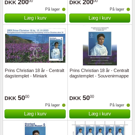
200
200
00
00
DKK
DKK
På lager
På lager
Læg i kurv
Læg i kurv
Prins Christian 18 år - Centralt
Prins Christian 18 år - Centralt
dagstemplet - Miniark
dagstemplet - Souvenirmappe
50
50
00
00
DKK
DKK
På lager
På lager
Læg i kurv
Læg i kurv