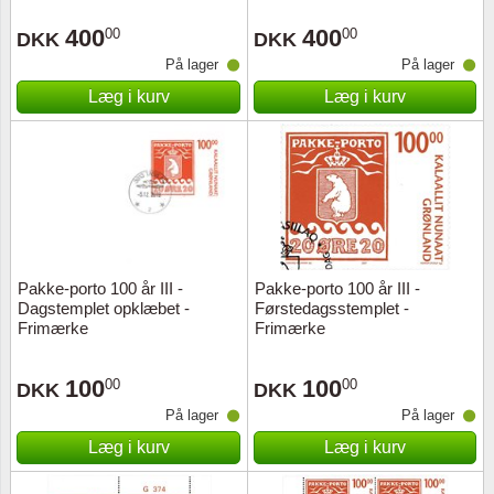
Særkonvolutter
Lupper, lamper & mikroskoper
Stålstik
400
400
00
00
DKK
DKK
Frimærkehæfter
Pincetter
På lager
På lager
Læg i kurv
Læg i kurv
Souvenirmapper
Tilbehør - andet
Juleophæng
Andre samleobjekter
Pakke-porto 100 år III -
Pakke-porto 100 år III -
Dagstemplet opklæbet -
Førstedagsstemplet -
Frimærke
Frimærke
100
100
00
00
DKK
DKK
På lager
På lager
Læg i kurv
Læg i kurv