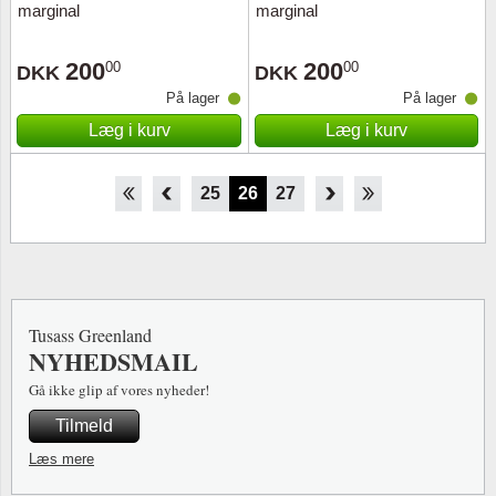
marginal
marginal
200
200
00
00
DKK
DKK
På lager
På lager
Læg i kurv
Læg i kurv
20
21
22
23
24
25
26
27
28
29
30
31
32
Tusass Greenland
NYHEDSMAIL
Gå ikke glip af vores nyheder!
Tilmeld
Læs mere