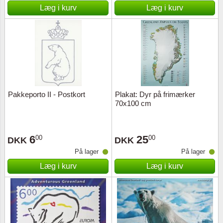
Læg i kurv
Læg i kurv
Pakkeporto II - Postkort
Plakat: Dyr på frimærker
70x100 cm
6
25
00
00
DKK
DKK
På lager
På lager
Læg i kurv
Læg i kurv