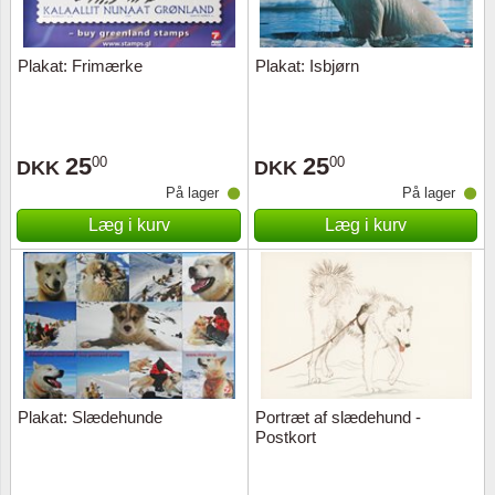
Plakat: Frimærke
Plakat: Isbjørn
25
25
00
00
DKK
DKK
På lager
På lager
Læg i kurv
Læg i kurv
Plakat: Slædehunde
Portræt af slædehund -
Postkort