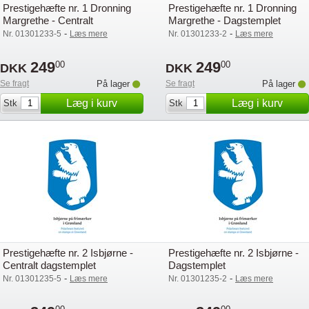
Prestigehæfte nr. 1 Dronning
Prestigehæfte nr. 1 Dronning
Margrethe - Centralt
Margrethe - Dagstemplet
dagstemplet
-
-
Nr. 01301233-5
Læs mere
Nr. 01301233-2
Læs mere
249
249
00
00
DKK
DKK
Se fragt
På lager
Se fragt
På lager
Læg i kurv
Læg i kurv
Stk
Stk
Prestigehæfte nr. 2 Isbjørne -
Prestigehæfte nr. 2 Isbjørne -
Centralt dagstemplet
Dagstemplet
-
-
Nr. 01301235-5
Læs mere
Nr. 01301235-2
Læs mere