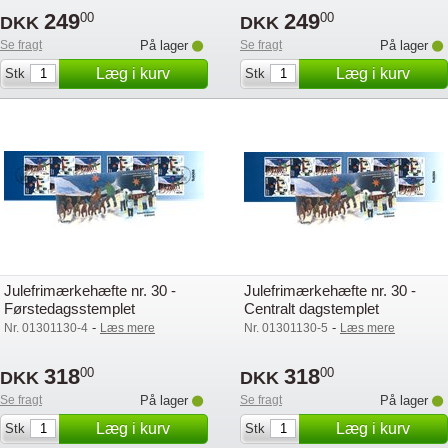
249
249
00
00
DKK
DKK
Se fragt
På lager
Se fragt
På lager
Læg i kurv
Læg i kurv
Stk
Stk
Julefrimærkehæfte nr. 30 -
Julefrimærkehæfte nr. 30 -
Førstedagsstemplet
Centralt dagstemplet
-
-
Nr. 01301130-4
Læs mere
Nr. 01301130-5
Læs mere
318
318
00
00
DKK
DKK
Se fragt
På lager
Se fragt
På lager
Læg i kurv
Læg i kurv
Stk
Stk