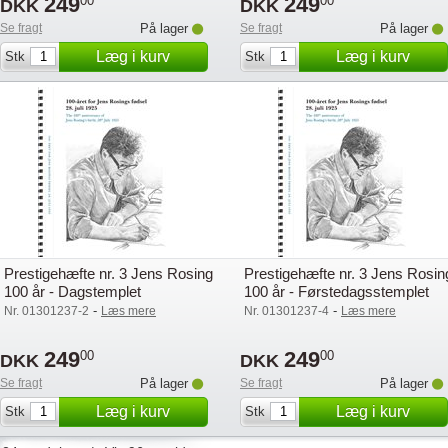
249
249
00
00
DKK
DKK
Se fragt
På lager
Se fragt
På lager
Læg i kurv
Læg i kurv
Stk
Stk
Prestigehæfte nr. 3 Jens Rosing
Prestigehæfte nr. 3 Jens Rosin
100 år - Dagstemplet
100 år - Førstedagsstemplet
-
-
Nr. 01301237-2
Læs mere
Nr. 01301237-4
Læs mere
249
249
00
00
DKK
DKK
Se fragt
På lager
Se fragt
På lager
Læg i kurv
Læg i kurv
Stk
Stk