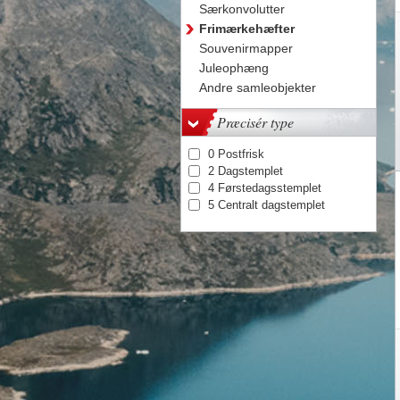
Særkonvolutter
Frimærkehæfter
Souvenirmapper
Juleophæng
Andre samleobjekter
Præcisér type
0 Postfrisk
2 Dagstemplet
4 Førstedagsstemplet
5 Centralt dagstemplet