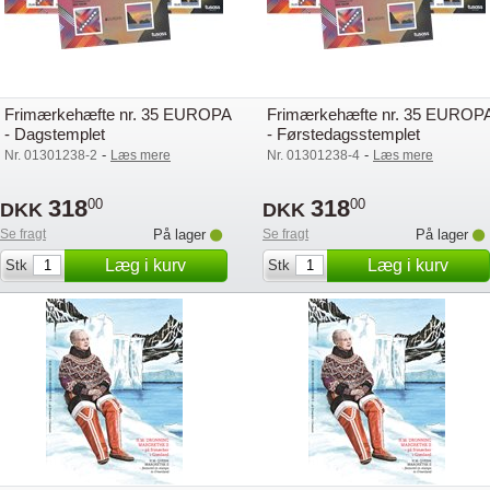
Frimærkehæfte nr. 35 EUROPA
Frimærkehæfte nr. 35 EUROP
- Dagstemplet
- Førstedagsstemplet
-
-
Nr. 01301238-2
Læs mere
Nr. 01301238-4
Læs mere
318
318
00
00
DKK
DKK
Se fragt
På lager
Se fragt
På lager
Læg i kurv
Læg i kurv
Stk
Stk