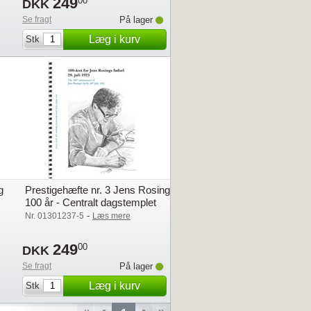
249
00
DKK
Se fragt
På lager
Læg i kurv
Stk
g
Prestigehæfte nr. 3 Jens Rosing
100 år - Centralt dagstemplet
-
Nr. 01301237-5
Læs mere
249
00
DKK
Se fragt
På lager
Læg i kurv
Stk