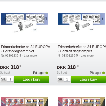
Frimærkehæfte nr. 34 EUROPA
Frimærkehæfte nr. 34 EUROP
- Førstedagsstemplet
- Centralt dagstemplet
-
-
Nr. 01301236-4
Læs mere
Nr. 01301236-5
Læs mere
318
318
00
00
DKK
DKK
Se fragt
På lager
Se fragt
På lager
Læg i kurv
Læg i kurv
Stk
Stk