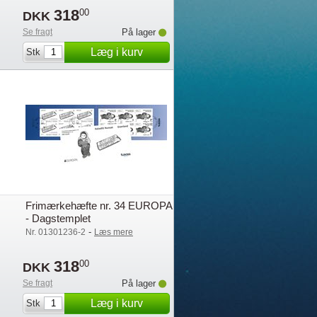
318
00
DKK
Se fragt
På lager
Læg i kurv
Stk
Frimærkehæfte nr. 34 EUROPA
- Dagstemplet
-
Nr. 01301236-2
Læs mere
318
00
DKK
Se fragt
På lager
Læg i kurv
Stk