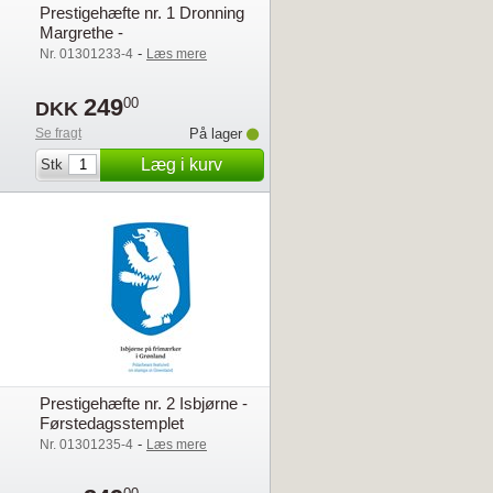
Prestigehæfte nr. 1 Dronning
Margrethe -
Førstedagsstemplet
-
Nr. 01301233-4
Læs mere
249
00
DKK
Se fragt
På lager
Læg i kurv
Stk
Prestigehæfte nr. 2 Isbjørne -
Førstedagsstemplet
-
Nr. 01301235-4
Læs mere