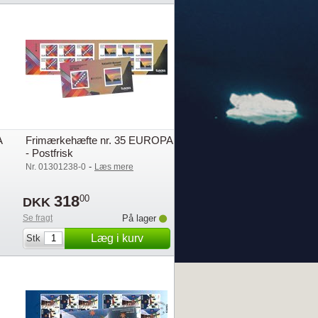
A
Frimærkehæfte nr. 35 EUROPA
- Postfrisk
-
Nr. 01301238-0
Læs mere
318
00
DKK
Se fragt
På lager
Læg i kurv
Stk