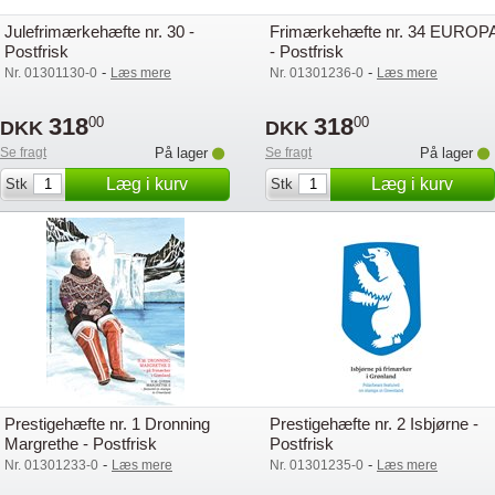
Julefrimærkehæfte nr. 30 -
Frimærkehæfte nr. 34 EUROP
Postfrisk
- Postfrisk
-
-
Nr. 01301130-0
Læs mere
Nr. 01301236-0
Læs mere
318
318
00
00
DKK
DKK
Se fragt
På lager
Se fragt
På lager
Læg i kurv
Læg i kurv
Stk
Stk
Prestigehæfte nr. 1 Dronning
Prestigehæfte nr. 2 Isbjørne -
Margrethe - Postfrisk
Postfrisk
-
-
Nr. 01301233-0
Læs mere
Nr. 01301235-0
Læs mere