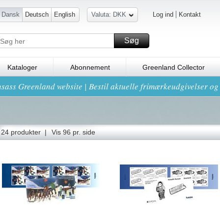
Dansk
Deutsch
English
Valuta: DKK
Log ind
Kontakt
Søg
Kataloger
Abonnement
Greenland Collector
sass Greenland website | Bestil aktuelle frimærkeudgivelser o
24 produkter |
Vis 96 pr. side