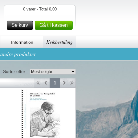
0 varer - Total 0,00
Se kurv
Gå til kassen
Kvikbestilling
Information
g andre produkter
Sorter efter
1