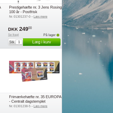
A
Prestigehæfte nr. 3 Jens Rosing
100 år - Postfrisk
-
Nr. 01301237-0
Læs mere
249
00
DKK
Se fragt
På lager
Læg i kurv
Stk
Frimærkehæfte nr. 35 EUROPA
- Centralt dagstemplet
-
Nr. 01301238-5
Læs mere