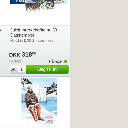
A
Julefrimærkehæfte nr. 30 -
Dagstemplet
-
Nr. 01301130-2
Læs mere
318
00
DKK
Se fragt
På lager
Læg i kurv
Stk