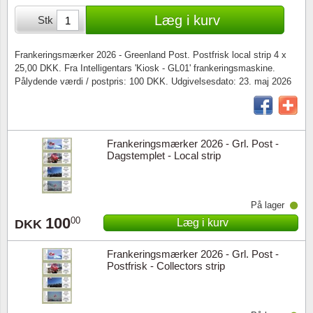
Særkonvolutter
Lupper, lamper & mikroskoper
Stålstik
Læg i kurv
Stk
Frimærkehæfter
Pincetter
Frankeringsmærker 2026 - Greenland Post. Postfrisk local strip 4 x
25,00 DKK. Fra Intelligentars 'Kiosk - GL01' frankeringsmaskine.
Souvenirmapper
Tilbehør - andet
Pålydende værdi / postpris: 100 DKK. Udgivelsesdato: 23. maj 2026
Juleophæng
Andre samleobjekter
Frankeringsmærker 2026 - Grl. Post -
Dagstemplet - Local strip
På lager
100
00
Læg i kurv
DKK
Frankeringsmærker 2026 - Grl. Post -
Postfrisk - Collectors strip