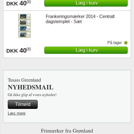
40
00
Læg i kurv
DKK
Frankeringsmærker 2014 - Centralt
dagstemplet - Sæt
På lager
40
00
Læg i kurv
DKK
Tusass Greenland
NYHEDSMAIL
Gå ikke glip af vores nyheder!
Tilmeld
Læs mere
Frimærker fra Grønland