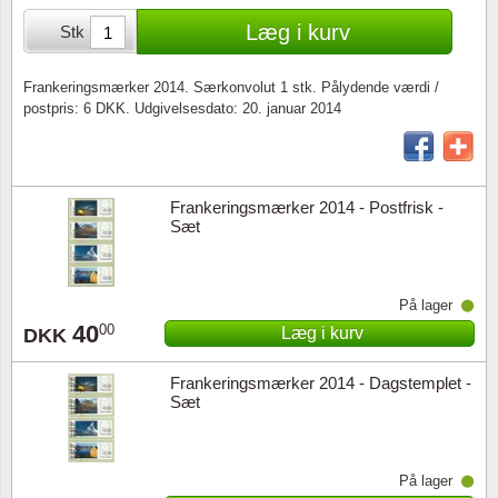
Særkonvolutter
Lupper, lamper & mikroskoper
Stålstik
Læg i kurv
Stk
Frimærkehæfter
Pincetter
Frankeringsmærker 2014. Særkonvolut 1 stk. Pålydende værdi /
postpris: 6 DKK. Udgivelsesdato: 20. januar 2014
Souvenirmapper
Tilbehør - andet
Juleophæng
Frankeringsmærker 2014 - Postfrisk -
Andre samleobjekter
Sæt
På lager
40
00
Læg i kurv
DKK
Frankeringsmærker 2014 - Dagstemplet -
Sæt
På lager