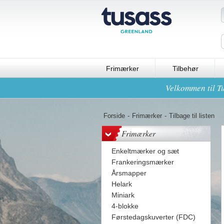
Frimærker
Tilbehør
Velkommen til Tu
Forside
-
Frimærker
-
Tilbage til listen
Frimærker
Enkeltmærker og sæt
Frankeringsmærker
Årsmapper
Helark
Miniark
4-blokke
Førstedagskuverter (FDC)