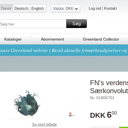
Dansk
Deutsch
English
Valuta: DKK
Log ind
Kontakt
Søg
Kataloger
Abonnement
Greenland Collector
sass Greenland website | Bestil aktuelle frimærkeudgivelser o
FN's verden
Særkonvolut
Nr. 01806701
6
00
DKK
Se stort billede