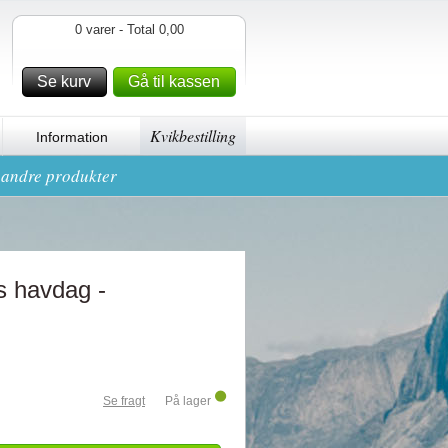
0 varer - Total 0,00
Se kurv
Gå til kassen
Kvikbestilling
Information
g andre produkter
s havdag -
Se fragt
På lager