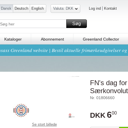
Dansk
Deutsch
English
Valuta: DKK
Log ind
Kontakt
Søg
Kataloger
Abonnement
Greenland Collector
sass Greenland website | Bestil aktuelle frimærkeudgivelser o
FN's dag for 
Særkonvolut
Nr. 01806660
6
00
DKK
Se stort billede