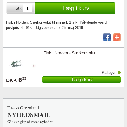
Særkonvolutter
Lupper, lamper & mikroskoper
Stålstik
Læg i kurv
Stk
Frimærkehæfter
Pincetter
Fisk i Norden. Særkonvolut til miniark 1 stk. Pålydende værdi /
postpris: 6 DKK. Udgivelsesdato: 25. maj 2018
Souvenirmapper
Tilbehør - andet
Juleophæng
Fisk i Norden - Særkonvolut
Andre samleobjekter
På lager
6
00
Læg i kurv
DKK
Tusass Greenland
NYHEDSMAIL
Gå ikke glip af vores nyheder!