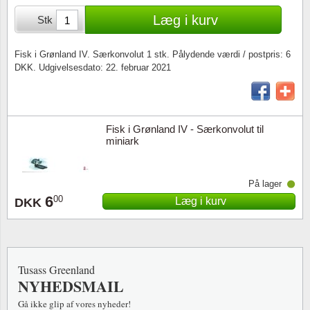
Særkonvolutter
Lupper, lamper & mikroskoper
Stålstik
Læg i kurv
Stk
Frimærkehæfter
Pincetter
Fisk i Grønland IV. Særkonvolut 1 stk. Pålydende værdi / postpris: 6
DKK. Udgivelsesdato: 22. februar 2021
Souvenirmapper
Tilbehør - andet
Juleophæng
Fisk i Grønland IV - Særkonvolut til
Andre samleobjekter
miniark
På lager
6
00
Læg i kurv
DKK
Tusass Greenland
NYHEDSMAIL
Gå ikke glip af vores nyheder!