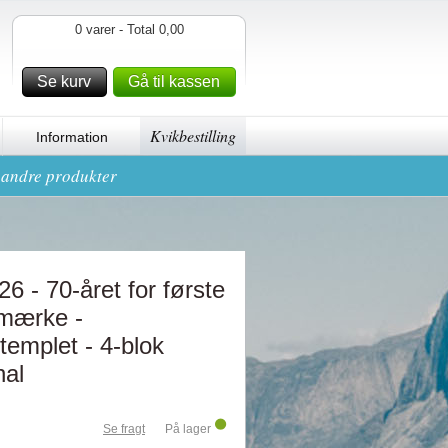
0 varer - Total 0,00
Se kurv
Gå til kassen
Kvikbestilling
Information
g andre produkter
 - 70-året for første
mærke -
emplet - 4-blok
nal
Se fragt
På lager