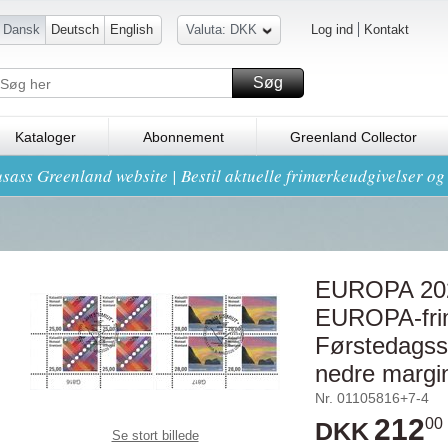
Dansk
Deutsch
English
Valuta: DKK
Log ind
Kontakt
Søg
Kataloger
Abonnement
Greenland Collector
sass Greenland website | Bestil aktuelle frimærkeudgivelser o
EUROPA 2026
EUROPA-fri
Førstedagsst
nedre margi
Nr. 01105816+7-4
212
00
DKK
Se stort billede