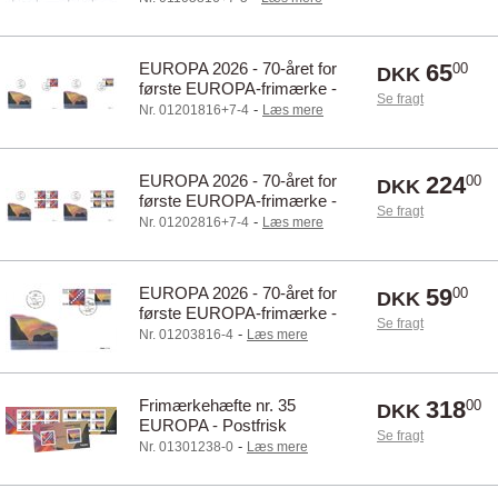
nedre marginal
EUROPA 2026 - 70-året for
65
00
DKK
første EUROPA-frimærke -
Se fragt
FDC/1
-
Nr. 01201816+7-4
Læs mere
EUROPA 2026 - 70-året for
224
00
DKK
første EUROPA-frimærke -
Se fragt
FDC/4
-
Nr. 01202816+7-4
Læs mere
EUROPA 2026 - 70-året for
59
00
DKK
første EUROPA-frimærke -
Se fragt
FDC/Sæt
-
Nr. 01203816-4
Læs mere
Frimærkehæfte nr. 35
318
00
DKK
EUROPA - Postfrisk
Se fragt
-
Nr. 01301238-0
Læs mere