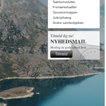
Særkonvolutter
Frimærkehæfter
Souvenirmapper
Juleophæng
Andre samleobjekter
Tilmeld dig nu!
NYHEDSMAIL
Modtag de gode tilbud først.
Tilmeld