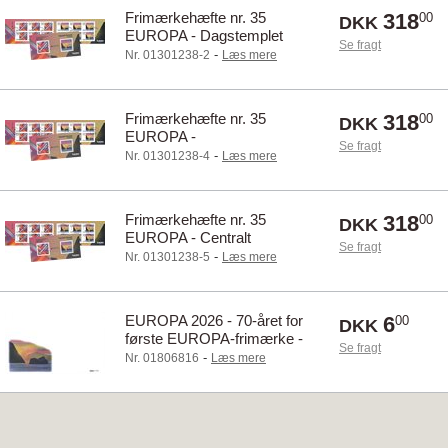
Frimærkehæfte nr. 35
318
00
DKK
EUROPA - Dagstemplet
Se fragt
-
Nr. 01301238-2
Læs mere
Frimærkehæfte nr. 35
318
00
DKK
EUROPA -
Se fragt
Førstedagsstemplet
-
Nr. 01301238-4
Læs mere
Frimærkehæfte nr. 35
318
00
DKK
EUROPA - Centralt
Se fragt
dagstemplet
-
Nr. 01301238-5
Læs mere
EUROPA 2026 - 70-året for
6
00
DKK
første EUROPA-frimærke -
Se fragt
Særkonvolut
-
Nr. 01806816
Læs mere