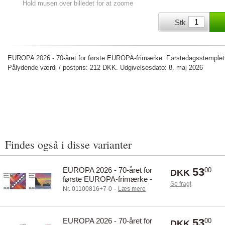
Hold musen over billedet for at zoome
Stk
EUROPA 2026 - 70-året for første EUROPA-frimærke. Førstedagsstemplet fi
Pålydende værdi / postpris: 212 DKK. Udgivelsesdato: 8. maj 2026
Findes også i disse varianter
EUROPA 2026 - 70-året for
53
00
DKK
første EUROPA-frimærke -
Se fragt
Postfrisk - Sæt
-
Nr. 01100816+7-0
Læs mere
EUROPA 2026 - 70-året for
53
00
DKK