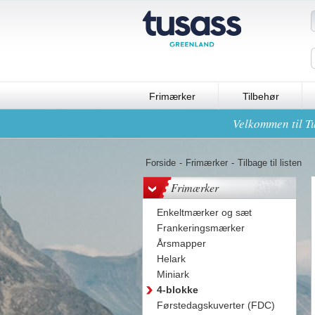
Frimærker
Tilbehør
Velkommen til Tu
Forside
-
Frimærker
-
Tilbage til listen
Frimærker
Enkeltmærker og sæt
Frankeringsmærker
Årsmapper
Helark
Miniark
4-blokke
Førstedagskuverter (FDC)