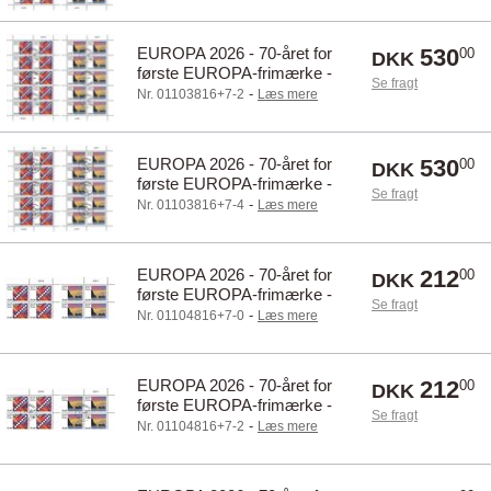
EUROPA 2026 - 70-året for
530
00
DKK
første EUROPA-frimærke -
Se fragt
Dagstemplet - Helark
-
Nr. 01103816+7-2
Læs mere
EUROPA 2026 - 70-året for
530
00
DKK
første EUROPA-frimærke -
Se fragt
Førstedagsstemplet - Helark
-
Nr. 01103816+7-4
Læs mere
EUROPA 2026 - 70-året for
212
00
DKK
første EUROPA-frimærke -
Se fragt
Postfrisk - 4-blok øvre
-
Nr. 01104816+7-0
Læs mere
marginal
EUROPA 2026 - 70-året for
212
00
DKK
første EUROPA-frimærke -
Se fragt
Dagstemplet - 4-blok øvre
-
Nr. 01104816+7-2
Læs mere
marginal