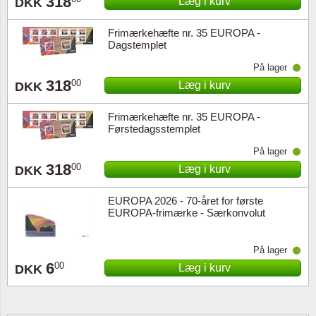
318
Læg i kurv
DKK
Frimærkehæfte nr. 35 EUROPA -
Dagstemplet
På lager
318
00
Læg i kurv
DKK
Frimærkehæfte nr. 35 EUROPA -
Førstedagsstemplet
På lager
318
00
Læg i kurv
DKK
EUROPA 2026 - 70-året for første
EUROPA-frimærke - Særkonvolut
På lager
6
00
Læg i kurv
DKK