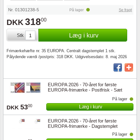
Særkonvolutter
Lupper, lamper & mikroskoper
Stålstik
Nr. 01301238-5
På lager
Se fragt
Frimærkehæfter
Pincetter
318
00
DKK
Souvenirmapper
Tilbehør - andet
Læg i kurv
Stk
Juleophæng
Frimærkehæfte nr. 35 EUROPA. Centralt dagstemplet 1 stk.
Pålydende værdi /postpris: 318 DKK. Udgivelsesdato: 8. maj 2026
Andre samleobjekter
EUROPA 2026 - 70-året for første
EUROPA-frimærke - Postfrisk - Sæt
På lager
53
00
Læg i kurv
DKK
EUROPA 2026 - 70-året for første
EUROPA-frimærke - Dagstemplet
opklæbet - Sæt
På lager