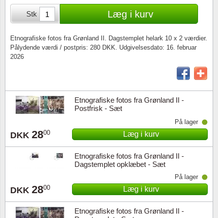
Særkonvolutter
Lupper, lamper & mikroskoper
Stålstik
Læg i kurv
Stk
Frimærkehæfter
Pincetter
Etnografiske fotos fra Grønland II. Dagstemplet helark 10 x 2 værdier.
Pålydende værdi / postpris: 280 DKK. Udgivelsesdato: 16. februar
Souvenirmapper
Tilbehør - andet
2026
Juleophæng
Andre samleobjekter
Etnografiske fotos fra Grønland II -
Postfrisk - Sæt
På lager
28
00
Læg i kurv
DKK
Etnografiske fotos fra Grønland II -
Dagstemplet opklæbet - Sæt
På lager
28
00
Læg i kurv
DKK
Etnografiske fotos fra Grønland II -