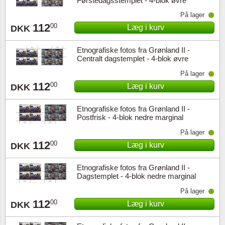
Førstedagsstemplet - 4-blok øvre
marginal
På lager
112
00
Læg i kurv
DKK
Etnografiske fotos fra Grønland II -
Centralt dagstemplet - 4-blok øvre
marginal
På lager
112
00
Læg i kurv
DKK
Etnografiske fotos fra Grønland II -
Postfrisk - 4-blok nedre marginal
På lager
112
00
Læg i kurv
DKK
Etnografiske fotos fra Grønland II -
Dagstemplet - 4-blok nedre marginal
På lager
112
00
Læg i kurv
DKK