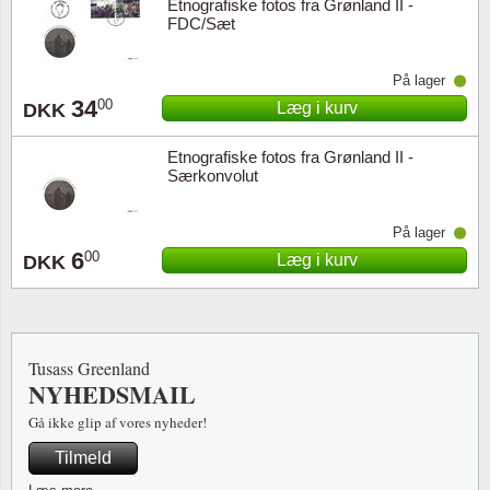
Etnografiske fotos fra Grønland II -
FDC/Sæt
På lager
34
00
Læg i kurv
DKK
Etnografiske fotos fra Grønland II -
Særkonvolut
På lager
6
00
Læg i kurv
DKK
Tusass Greenland
NYHEDSMAIL
Gå ikke glip af vores nyheder!
Tilmeld