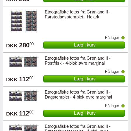
Etnografiske fotos fra Grønland II -
Førstedagsstemplet - Helark
På lager
280
00
Læg i kurv
DKK
Etnografiske fotos fra Grønland II -
Postfrisk - 4-blok øvre marginal
På lager
112
00
Læg i kurv
DKK
Etnografiske fotos fra Grønland II -
Dagstemplet - 4-blok øvre marginal
På lager
112
00
Læg i kurv
DKK
Etnografiske fotos fra Grønland II -