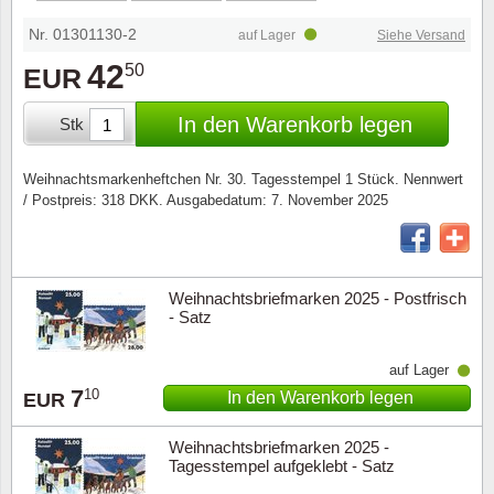
Sonderumschläge
Lupen, Lampen etc.
Nr. 01301130-2
auf Lager
Siehe Versand
Stahlst
Markenheftchen
Pinzette
42
50
EUR
Sondermappen
Anderes Zubehör
In den Warenkorb legen
Stk
Weihnachtsaufhänger
Weihnachtsmarkenheftchen Nr. 30. Tagesstempel 1 Stück. Nennwert
/ Postpreis: 318 DKK. Ausgabedatum: 7. November 2025
Andere Sammlerstücke
Weihnachtsbriefmarken 2025 - Postfrisch
- Satz
auf Lager
7
10
In den Warenkorb legen
EUR
Weihnachtsbriefmarken 2025 -
Tagesstempel aufgeklebt - Satz