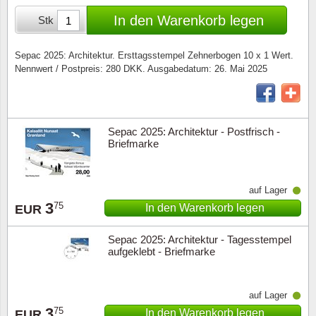
Sonderumschläge
Lupen, Lampen etc.
In den Warenkorb legen
Stk
Stahlst
Markenheftchen
Pinzette
Sepac 2025: Architektur. Ersttagsstempel Zehnerbogen 10 x 1 Wert.
Nennwert / Postpreis: 280 DKK. Ausgabedatum: 26. Mai 2025
Sondermappen
Anderes Zubehör
Weihnachtsaufhänger
Sepac 2025: Architektur - Postfrisch -
Andere Sammlerstücke
Briefmarke
auf Lager
3
75
In den Warenkorb legen
EUR
Sepac 2025: Architektur - Tagesstempel
aufgeklebt - Briefmarke
auf Lager
3
75
In den Warenkorb legen
EUR