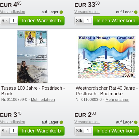
4
33
95
50
EUR
EUR
Versandkosten
auf Lager
Versandkosten
auf Lager
In den Warenkorb
In den Warenkorb
Stk
Stk
legen
legen
Tusass 100 Jahre - Postfrisch -
Westnordischer Rat 40 Jahre -
Block
Postfrisch - Briefmarke
-
-
Nr. 01106799-0
Mehr erfahren
Nr. 01100803-0
Mehr erfahren
3
2
75
00
EUR
EUR
Versandkosten
auf Lager
Versandkosten
auf Lager
In den Warenkorb
In den Warenkorb
Stk
Stk
legen
legen