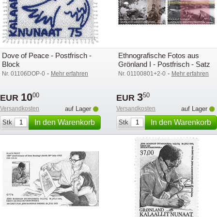
Dove of Peace - Postfrisch -
Ethnografische Fotos aus
Block
Grönland I - Postfrisch - Satz
-
-
Nr. 01106DOP-0
Mehr erfahren
Nr. 01100801+2-0
Mehr erfahren
10
3
00
50
EUR
EUR
Versandkosten
auf Lager
Versandkosten
auf Lager
In den Warenkorb
In den Warenkorb
Stk
Stk
legen
legen