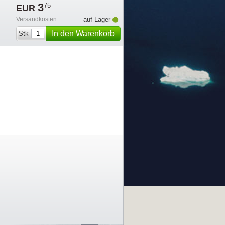
3
75
EUR
Versandkosten
auf Lager
In den Warenkorb
Stk
legen