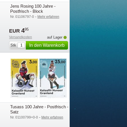
Jens Rosing 100 Jahre -
Postfrisch - Block
-
Nr. 01106797-0
Mehr erfahren
4
95
EUR
Versandkosten
auf Lager
In den Warenkorb
Stk
legen
Tusass 100 Jahre - Postfrisch -
Satz
-
Nr. 01100799+0-0
Mehr erfahren