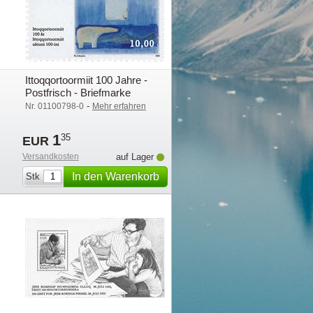
Ittoqqortoormiit 100 Jahre -
Postfrisch - Briefmarke
-
Nr. 01100798-0
Mehr erfahren
1
35
EUR
Versandkosten
auf Lager
In den Warenkorb
Stk
legen