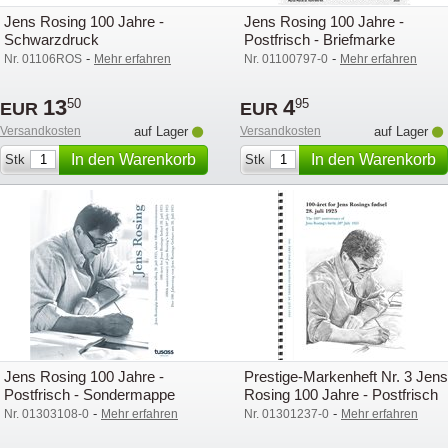
Jens Rosing 100 Jahre -
Jens Rosing 100 Jahre -
Schwarzdruck
Postfrisch - Briefmarke
-
-
Nr. 01106ROS
Mehr erfahren
Nr. 01100797-0
Mehr erfahren
13
4
50
95
EUR
EUR
Versandkosten
auf Lager
Versandkosten
auf Lager
In den Warenkorb
In den Warenkorb
Stk
Stk
legen
legen
Jens Rosing 100 Jahre -
Prestige-Markenheft Nr. 3 Jens
Postfrisch - Sondermappe
Rosing 100 Jahre - Postfrisch
-
-
Nr. 01303108-0
Mehr erfahren
Nr. 01301237-0
Mehr erfahren