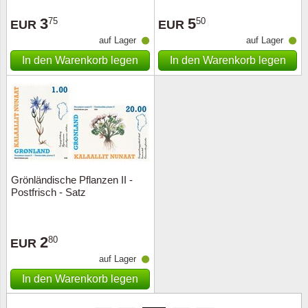
Sonderumschläge
Lupen, Lampen etc.
3
5
75
50
EUR
EUR
Stahlst
Markenheftchen
Pinzette
auf Lager
auf Lager
In den Warenkorb legen
In den Warenkorb legen
Sondermappen
Anderes Zubehör
Weihnachtsaufhänger
Andere Sammlerstücke
Grönländische Pflanzen II -
Postfrisch - Satz
2
80
EUR
auf Lager
In den Warenkorb legen