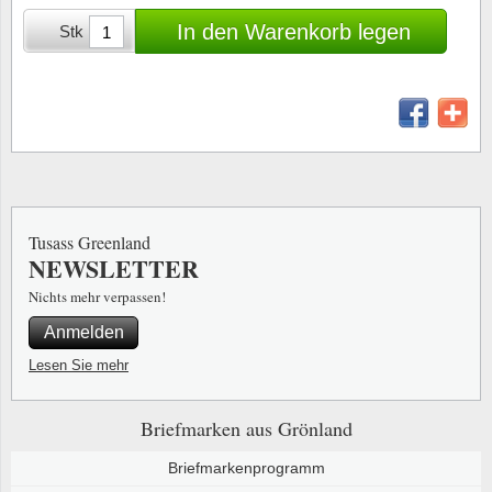
Sonderumschläge
Lupen, Lampen etc.
In den Warenkorb legen
Stk
Stahlst
Markenheftchen
Pinzette
Sondermappen
Anderes Zubehör
Weihnachtsaufhänger
Andere Sammlerstücke
Tusass Greenland
NEWSLETTER
Nichts mehr verpassen!
Anmelden
Lesen Sie mehr
Briefmarken aus Grönland
Briefmarkenprogramm