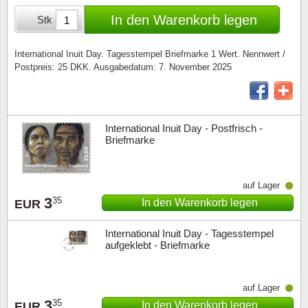
Sonderumschläge
Lupen, Lampen etc.
In den Warenkorb legen
Stk
Stahlst
Markenheftchen
Pinzette
International Inuit Day. Tagesstempel Briefmarke 1 Wert. Nennwert /
Postpreis: 25 DKK. Ausgabedatum: 7. November 2025
Sondermappen
Anderes Zubehör
Weihnachtsaufhänger
International Inuit Day - Postfrisch -
Andere Sammlerstücke
Briefmarke
auf Lager
3
35
In den Warenkorb legen
EUR
International Inuit Day - Tagesstempel
aufgeklebt - Briefmarke
auf Lager
3
35
In den Warenkorb legen
EUR