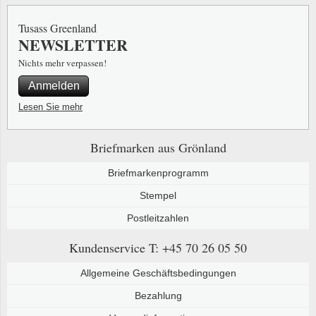
Sonderumschläge
Lupen, Lampen etc.
Stahlst
Tusass Greenland
NEWSLETTER
Markenheftchen
Pinzette
Nichts mehr verpassen!
Sondermappen
Anderes Zubehör
Anmelden
Weihnachtsaufhänger
Lesen Sie mehr
Andere Sammlerstücke
Briefmarken aus Grönland
Briefmarkenprogramm
Stempel
Postleitzahlen
Kundenservice
T: +45 70 26 05 50
Allgemeine Geschäftsbedingungen
Bezahlung