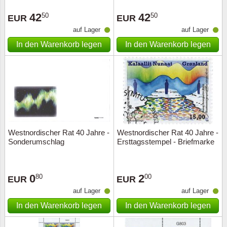
Sonderumschläge
Lupen, Lampen etc.
42
42
50
50
EUR
EUR
Stahlst
Markenheftchen
Pinzette
auf Lager
auf Lager
In den Warenkorb legen
In den Warenkorb legen
Sondermappen
Anderes Zubehör
Weihnachtsaufhänger
Andere Sammlerstücke
Westnordischer Rat 40 Jahre -
Westnordischer Rat 40 Jahre -
Sonderumschlag
Ersttagsstempel - Briefmarke
0
2
80
00
EUR
EUR
auf Lager
auf Lager
In den Warenkorb legen
In den Warenkorb legen