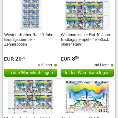
Westnordischer Rat 40 Jahre -
Westnordischer Rat 40 Jahre -
Ersttagsstempel -
Ersttagsstempel - 4er-Block
Zehnerbogen
oberer Rand
20
8
00
05
EUR
EUR
auf Lager
auf Lager
In den Warenkorb legen
In den Warenkorb legen