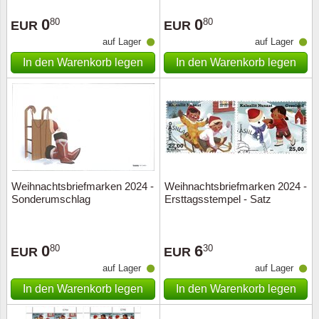
Sonderumschläge
Lupen, Lampen etc.
0
0
80
80
EUR
EUR
Stahlst
Markenheftchen
Pinzette
auf Lager
auf Lager
In den Warenkorb legen
In den Warenkorb legen
Sondermappen
Anderes Zubehör
Weihnachtsaufhänger
Andere Sammlerstücke
Weihnachtsbriefmarken 2024 -
Weihnachtsbriefmarken 2024 -
Sonderumschlag
Ersttagsstempel - Satz
0
6
80
30
EUR
EUR
auf Lager
auf Lager
In den Warenkorb legen
In den Warenkorb legen