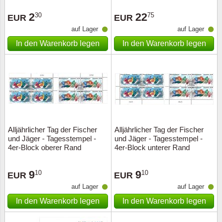
Sonderumschläge
Lupen, Lampen etc.
2
22
30
75
EUR
EUR
Stahlst
Markenheftchen
Pinzette
auf Lager
auf Lager
In den Warenkorb legen
In den Warenkorb legen
Sondermappen
Anderes Zubehör
Weihnachtsaufhänger
Andere Sammlerstücke
Alljährlicher Tag der Fischer
Alljährlicher Tag der Fischer
und Jäger - Tagesstempel -
und Jäger - Tagesstempel -
4er-Block oberer Rand
4er-Block unterer Rand
9
9
10
10
EUR
EUR
auf Lager
auf Lager
In den Warenkorb legen
In den Warenkorb legen