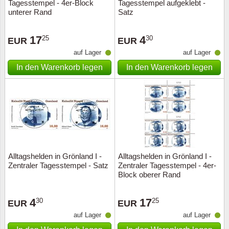
Tagesstempel - 4er-Block
Tagesstempel aufgeklebt -
unterer Rand
Satz
17
4
25
30
EUR
EUR
auf Lager
auf Lager
In den Warenkorb legen
In den Warenkorb legen
Alltagshelden in Grönland I -
Alltagshelden in Grönland I -
Zentraler Tagesstempel - Satz
Zentraler Tagesstempel - 4er-
Block oberer Rand
4
17
30
25
EUR
EUR
auf Lager
auf Lager