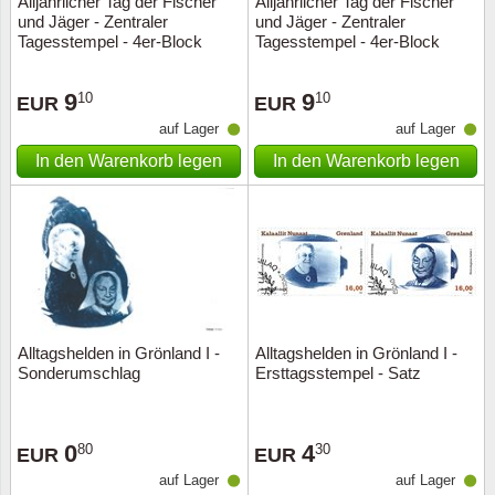
Alljährlicher Tag der Fischer
Alljährlicher Tag der Fischer
und Jäger - Zentraler
und Jäger - Zentraler
Tagesstempel - 4er-Block
Tagesstempel - 4er-Block
oberer Rand
unterer Rand
9
9
10
10
EUR
EUR
auf Lager
auf Lager
In den Warenkorb legen
In den Warenkorb legen
Alltagshelden in Grönland I -
Alltagshelden in Grönland I -
Sonderumschlag
Ersttagsstempel - Satz
0
4
80
30
EUR
EUR
auf Lager
auf Lager