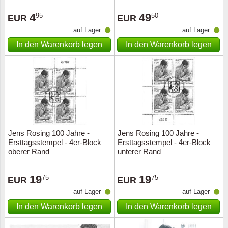
Sonderumschläge
Lupen, Lampen etc.
4
49
95
50
EUR
EUR
Stahlst
Markenheftchen
Pinzette
auf Lager
auf Lager
In den Warenkorb legen
In den Warenkorb legen
Sondermappen
Anderes Zubehör
Weihnachtsaufhänger
Andere Sammlerstücke
Jens Rosing 100 Jahre -
Jens Rosing 100 Jahre -
Ersttagsstempel - 4er-Block
Ersttagsstempel - 4er-Block
oberer Rand
unterer Rand
19
19
75
75
EUR
EUR
auf Lager
auf Lager
In den Warenkorb legen
In den Warenkorb legen