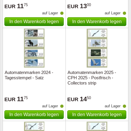
11
13
75
00
EUR
EUR
auf Lager
auf Lager
In den Warenkorb legen
In den Warenkorb legen
Automatenmarken 2024 -
Automatenmarken 2025 -
Tagesstempel - Satz
CPH 2025 - Postfrisch -
Collectors strip
11
14
75
50
EUR
EUR
auf Lager
auf Lager
In den Warenkorb legen
In den Warenkorb legen