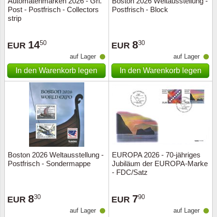
Automatenmarken 2026 - Grl.
Boston 2026 Weltausstellung -
Post - Postfrisch - Collectors
Postfrisch - Block
strip
14
8
50
30
EUR
EUR
auf Lager
auf Lager
In den Warenkorb legen
In den Warenkorb legen
Boston 2026 Weltausstellung -
EUROPA 2026 - 70-jähriges
Postfrisch - Sondermappe
Jubiläum der EUROPA-Marke
- FDC/Satz
8
7
30
90
EUR
EUR
auf Lager
auf Lager