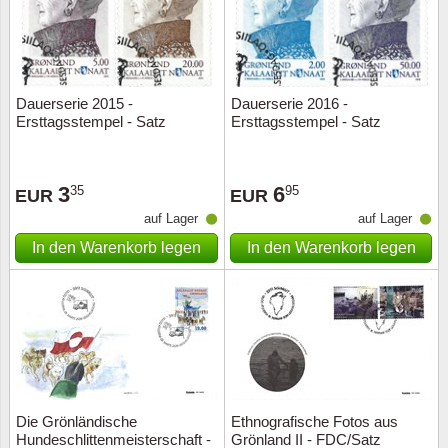
Dauerserie 2015 -
Dauerserie 2016 -
Ersttagsstempel - Satz
Ersttagsstempel - Satz
3
6
35
95
EUR
EUR
auf Lager
auf Lager
In den Warenkorb legen
In den Warenkorb legen
Die Grönländische
Ethnografische Fotos aus
Hundeschlittenmeisterschaft -
Grönland II - FDC/Satz