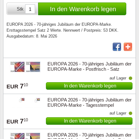
Sonderumschläge
Lupen, Lampen etc.
In den Warenkorb legen
Stk
Stahlst
Markenheftchen
Pinzette
EUROPA 2026 - 70-jähriges Jubiläum der EUROPA-Marke.
Ersttagsstempel Satz 2 Werte. Nennwert / Postpreis: 53 DKK.
Sondermappen
Anderes Zubehör
Ausgabedatum: 8. Mai 2026
Weihnachtsaufhänger
Andere Sammlerstücke
EUROPA 2026 - 70-jähriges Jubiläum der
EUROPA-Marke - Postfrisch - Satz
auf Lager
7
10
In den Warenkorb legen
EUR
EUROPA 2026 - 70-jähriges Jubiläum der
EUROPA-Marke - Tagesstempel
aufgeklebt - Satz
auf Lager
7
10
In den Warenkorb legen
EUR
EUROPA 2026 - 70-jähriges Jubiläum der