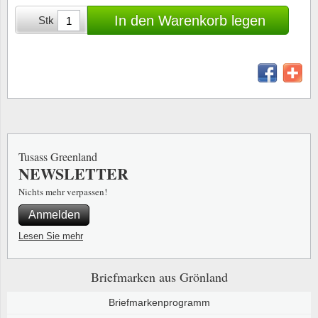
Sonderumschläge
Lupen, Lampen etc.
In den Warenkorb legen
Stk
Stahlst
Markenheftchen
Pinzette
Sondermappen
Anderes Zubehör
Weihnachtsaufhänger
Andere Sammlerstücke
Tusass Greenland
NEWSLETTER
Nichts mehr verpassen!
Anmelden
Lesen Sie mehr
Briefmarken aus Grönland
Briefmarkenprogramm