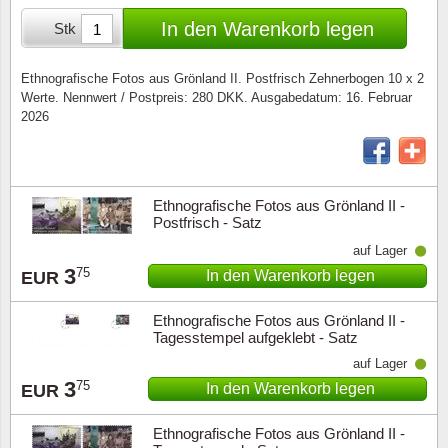
Sonderumschläge
Lupen, Lampen etc.
In den Warenkorb legen
Stk
Stahlst
Markenheftchen
Pinzette
Ethnografische Fotos aus Grönland II. Postfrisch Zehnerbogen 10 x 2
Werte. Nennwert / Postpreis: 280 DKK. Ausgabedatum: 16. Februar
Sondermappen
Anderes Zubehör
2026
Weihnachtsaufhänger
Andere Sammlerstücke
Ethnografische Fotos aus Grönland II -
Postfrisch - Satz
auf Lager
3
75
In den Warenkorb legen
EUR
Ethnografische Fotos aus Grönland II -
Tagesstempel aufgeklebt - Satz
auf Lager
3
75
In den Warenkorb legen
EUR
Ethnografische Fotos aus Grönland II -