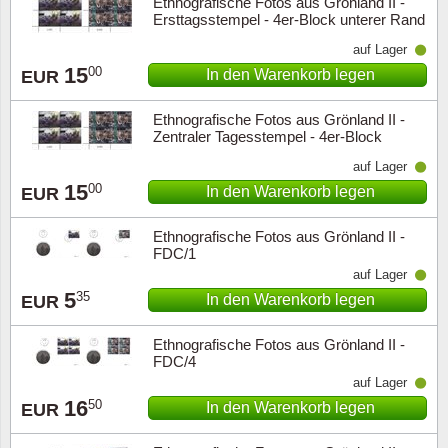
Ethnografische Fotos aus Grönland II -
Ersttagsstempel - 4er-Block unterer Rand
auf Lager
15
00
In den Warenkorb legen
EUR
Ethnografische Fotos aus Grönland II -
Zentraler Tagesstempel - 4er-Block
unterer Rand
auf Lager
15
00
In den Warenkorb legen
EUR
Ethnografische Fotos aus Grönland II -
FDC/1
auf Lager
5
35
In den Warenkorb legen
EUR
Ethnografische Fotos aus Grönland II -
FDC/4
auf Lager
16
50
In den Warenkorb legen
EUR