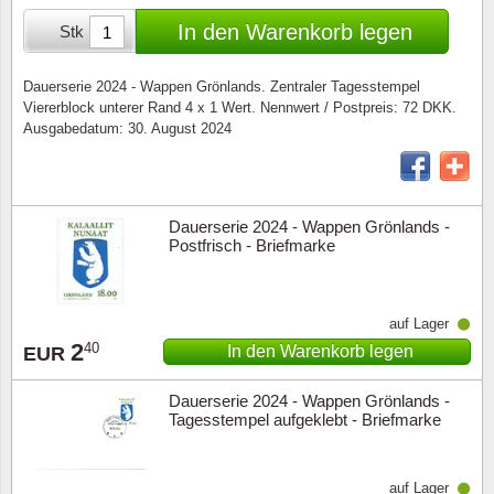
Sonderumschläge
Lupen, Lampen etc.
In den Warenkorb legen
Stk
Stahlst
Markenheftchen
Pinzette
Dauerserie 2024 - Wappen Grönlands. Zentraler Tagesstempel
Viererblock unterer Rand 4 x 1 Wert. Nennwert / Postpreis: 72 DKK.
Sondermappen
Anderes Zubehör
Ausgabedatum: 30. August 2024
Weihnachtsaufhänger
Andere Sammlerstücke
Dauerserie 2024 - Wappen Grönlands -
Postfrisch - Briefmarke
auf Lager
2
40
In den Warenkorb legen
EUR
Dauerserie 2024 - Wappen Grönlands -
Tagesstempel aufgeklebt - Briefmarke
auf Lager