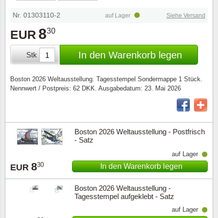
Sonderumschläge
Lupen, Lampen etc.
Nr. 01303110-2
auf Lager
Siehe Versand
Stahlst
Markenheftchen
Pinzette
8
30
EUR
Sondermappen
Anderes Zubehör
In den Warenkorb legen
Stk
Weihnachtsaufhänger
Boston 2026 Weltausstellung. Tagesstempel Sondermappe 1 Stück.
Nennwert / Postpreis: 62 DKK. Ausgabedatum: 23. Mai 2026
Andere Sammlerstücke
Boston 2026 Weltausstellung - Postfrisch
- Satz
auf Lager
8
30
In den Warenkorb legen
EUR
Boston 2026 Weltausstellung -
Tagesstempel aufgeklebt - Satz
auf Lager