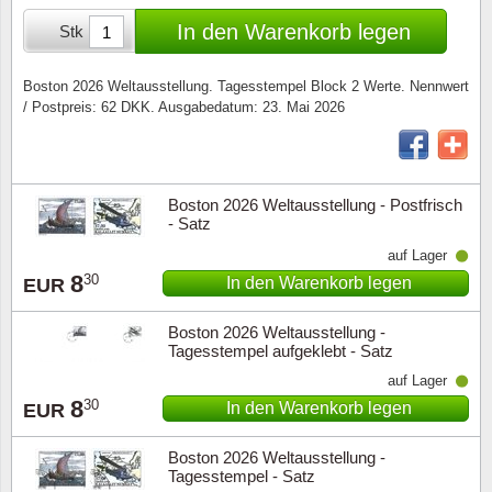
Sonderumschläge
Lupen, Lampen etc.
In den Warenkorb legen
Stk
Stahlst
Markenheftchen
Pinzette
Boston 2026 Weltausstellung. Tagesstempel Block 2 Werte. Nennwert
/ Postpreis: 62 DKK. Ausgabedatum: 23. Mai 2026
Sondermappen
Anderes Zubehör
Weihnachtsaufhänger
Boston 2026 Weltausstellung - Postfrisch
Andere Sammlerstücke
- Satz
auf Lager
8
30
In den Warenkorb legen
EUR
Boston 2026 Weltausstellung -
Tagesstempel aufgeklebt - Satz
auf Lager
8
30
In den Warenkorb legen
EUR
Boston 2026 Weltausstellung -
Tagesstempel - Satz