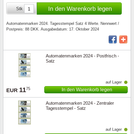
Sonderumschläge
Lupen, Lampen etc.
In den Warenkorb legen
Stk
Stahlst
Markenheftchen
Pinzette
Automatenmarken 2024. Tagesstempel Satz 4 Werte. Nennwert /
Postpreis: 88 DKK. Ausgabedatum: 17. Oktober 2024
Sondermappen
Anderes Zubehör
Weihnachtsaufhänger
Automatenmarken 2024 - Postfrisch -
Andere Sammlerstücke
Satz
auf Lager
11
75
In den Warenkorb legen
EUR
Automatenmarken 2024 - Zentraler
Tagesstempel - Satz
auf Lager