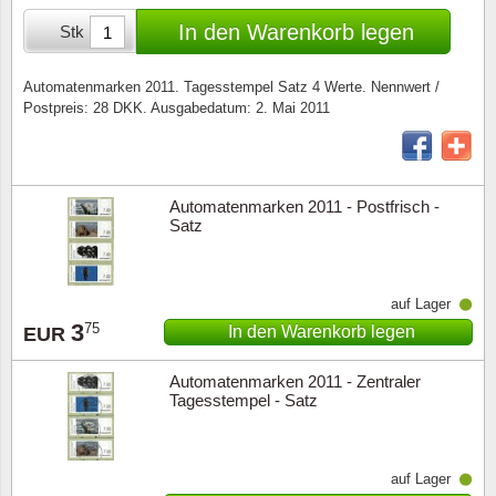
Sonderumschläge
Lupen, Lampen etc.
In den Warenkorb legen
Stk
Stahlst
Markenheftchen
Pinzette
Automatenmarken 2011. Tagesstempel Satz 4 Werte. Nennwert /
Postpreis: 28 DKK. Ausgabedatum: 2. Mai 2011
Sondermappen
Anderes Zubehör
Weihnachtsaufhänger
Automatenmarken 2011 - Postfrisch -
Andere Sammlerstücke
Satz
auf Lager
3
75
In den Warenkorb legen
EUR
Automatenmarken 2011 - Zentraler
Tagesstempel - Satz
auf Lager