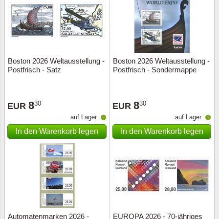
Sonderumschläge
Lupen, Lampen etc.
Stahlst
Markenheftchen
Pinzette
Sondermappen
Anderes Zubehör
Boston 2026 Weltausstellung -
Boston 2026 Weltausstellung -
Postfrisch - Satz
Postfrisch - Sondermappe
Weihnachtsaufhänger
Andere Sammlerstücke
8
8
30
30
EUR
EUR
auf Lager
auf Lager
In den Warenkorb legen
In den Warenkorb legen
Automatenmarken 2026 -
EUROPA 2026 - 70-jähriges