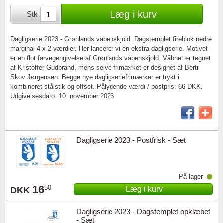
Særkonvolutter
Lupper, lamper & mikroskoper
Stålstik
Læg i kurv
Stk
Frimærkehæfter
Pincetter
Dagligserie 2023 - Grønlands våbenskjold. Dagstemplet fireblok nedre
marginal 4 x 2 værdier. Her lancerer vi en ekstra dagligserie. Motivet
Souvenirmapper
Tilbehør - andet
er en flot farvegengivelse af Grønlands våbenskjold. Våbnet er tegnet
af Kristoffer Gudbrand, mens selve frimærket er designet af Bertil
Juleophæng
Skov Jørgensen. Begge nye dagligseriefrimærker er trykt i
kombineret stålstik og offset. Pålydende værdi / postpris: 66 DKK.
Udgivelsesdato: 10. november 2023
Andre samleobjekter
Dagligserie 2023 - Postfrisk - Sæt
På lager
16
50
Læg i kurv
DKK
Dagligserie 2023 - Dagstemplet opklæbet
- Sæt