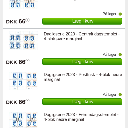
På lager
66
00
Læg i kurv
DKK
Dagligserie 2023 - Centralt dagstemplet -
4-blok øvre marginal
På lager
66
00
Læg i kurv
DKK
Dagligserie 2023 - Postfrisk - 4-blok nedre
marginal
På lager
66
00
Læg i kurv
DKK
Dagligserie 2023 - Førstedagsstemplet -
4-blok nedre marginal