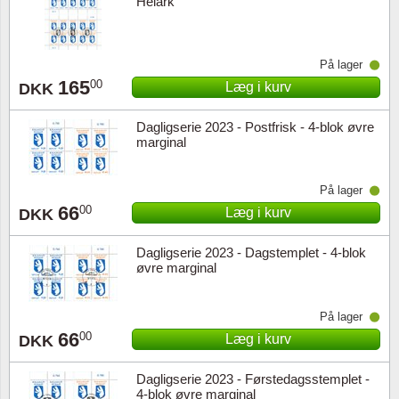
Helark
På lager
165
00
Læg i kurv
DKK
Dagligserie 2023 - Postfrisk - 4-blok øvre
marginal
På lager
66
00
Læg i kurv
DKK
Dagligserie 2023 - Dagstemplet - 4-blok
øvre marginal
På lager
66
00
Læg i kurv
DKK
Dagligserie 2023 - Førstedagsstemplet -
4-blok øvre marginal