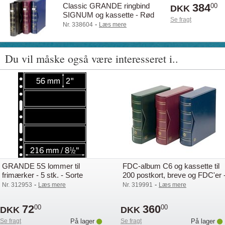
Classic GRANDE ringbind
384
00
DKK
SIGNUM og kassette - Rød
Se fragt
-
Nr. 338604
Læs mere
Du vil måske også være interesseret i..
GRANDE 5S lommer til
FDC-album C6 og kassette til
frimærker - 5 stk. - Sorte
200 postkort, breve og FDC'er 
Rød
-
-
Nr. 312953
Læs mere
Nr. 319991
Læs mere
72
360
00
00
DKK
DKK
Se fragt
På lager
Se fragt
På lager