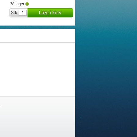
På lager
Læg i kurv
Stk
-