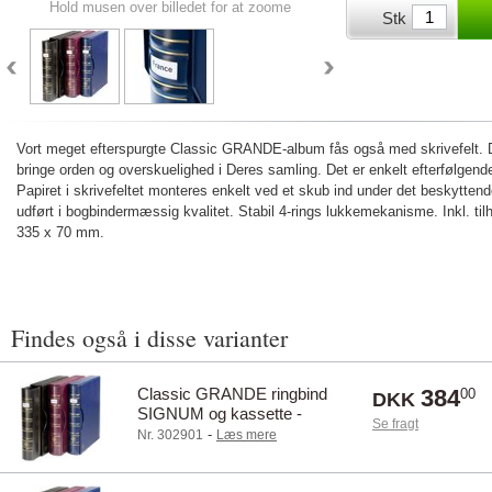
Hold musen over billedet for at zoome
Stk
Vort meget efterspurgte Classic GRANDE-album fås også med skrivefelt. Den
bringe orden og overskuelighed i Deres samling. Det er enkelt efterfølgende
Papiret i skrivefeltet monteres enkelt ved et skub ind under det beskyttend
udført i bogbindermæssig kvalitet. Stabil 4-rings lukkemekanisme. Inkl. ti
335 x 70 mm.
Findes også i disse varianter
Classic GRANDE ringbind
384
00
DKK
SIGNUM og kassette -
Se fragt
Kongeblå
-
Nr. 302901
Læs mere