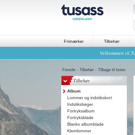
Frimærker
Tilbehør
Velkommen til Tu
Forside
-
Tilbehør
-
Tilbage til listen
Tilbehør
Album
Lommer og indstikskort
Indstiksbøger
Fortryksalbum
Fortryksblade
Blanko albumblade
Klemlommer