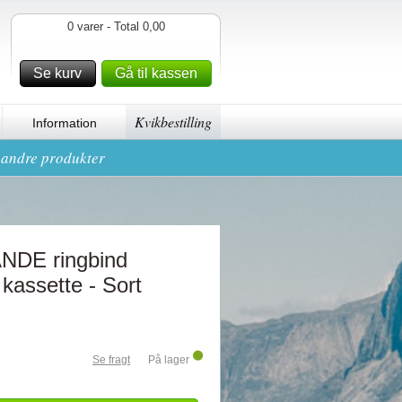
0 varer - Total 0,00
Se kurv
Gå til kassen
Kvikbestilling
Information
g andre produkter
NDE ringbind
assette - Sort
Se fragt
På lager