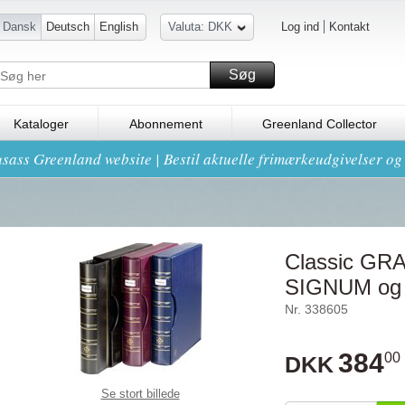
Dansk
Deutsch
English
Valuta: DKK
Log ind
Kontakt
Søg
Kataloger
Abonnement
Greenland Collector
sass Greenland website | Bestil aktuelle frimærkeudgivelser o
Classic GRA
SIGNUM og k
Nr. 338605
384
00
DKK
Se stort billede