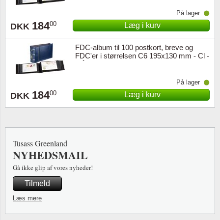
På lager
184
00
Læg i kurv
DKK
FDC-album til 100 postkort, breve og
FDC'er i størrelsen C6 195x130 mm - Cl -
Blå
På lager
184
00
Læg i kurv
DKK
Tusass Greenland
NYHEDSMAIL
Gå ikke glip af vores nyheder!
Tilmeld
Læs mere