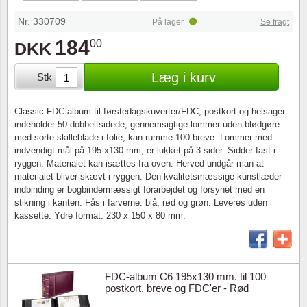
Særkonvolutter
Lupper, lamper & mikroskoper
Stålstik
Nr. 330709
På lager
Se fragt
Frimærkehæfter
Pincetter
184
00
DKK
Souvenirmapper
Tilbehør - andet
Læg i kurv
Stk
Juleophæng
Classic FDC album til førstedagskuverter/FDC, postkort og helsager -
indeholder 50 dobbeltsidede, gennemsigtige lommer uden blødgøre
Andre samleobjekter
med sorte skilleblade i folie, kan rumme 100 breve. Lommer med
indvendigt mål på 195 x130 mm, er lukket på 3 sider. Sidder fast i
ryggen. Materialet kan isættes fra oven. Herved undgår man at
materialet bliver skævt i ryggen. Den kvalitetsmæssige kunstlæder-
indbinding er bogbindermæssigt forarbejdet og forsynet med en
stikning i kanten. Fås i farverne: blå, rød og grøn. Leveres uden
kassette. Ydre format: 230 x 150 x 80 mm.
FDC-album C6 195x130 mm. til 100
postkort, breve og FDC'er - Rød